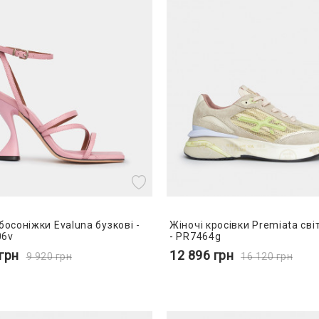
босоніжки Evaluna бузкові -
Жіночі кросівки Premiata світ
06v
- PR7464g
грн
12 896
грн
9 920
грн
16 120
грн