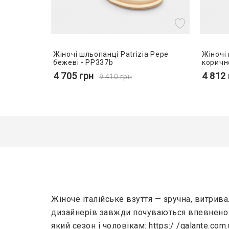
Жіночі шльопанці Patrizia Pepe
Жіночі
бежеві - PP337b
коричн
4 705
грн
4 812
9 410
грн
Жіноче італійське взуття — зручна, витрива
дизайнерів завжди почуваються впевнено т
який сезон і чоловікам:
https:/ /galante.co