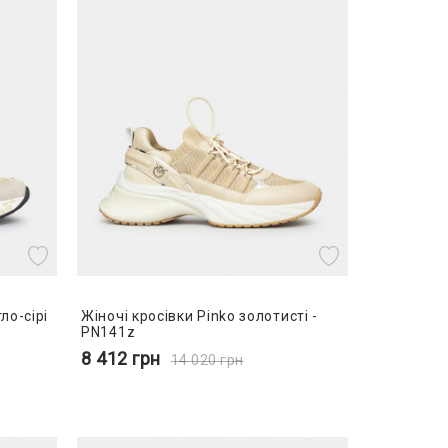
ло-сірі
Жіночі кросівки Pinko золотисті -
PN141z
8 412
грн
14 020
грн