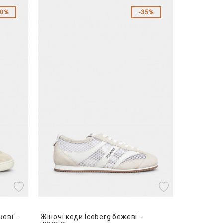
50%
35%
жеві -
Жіночі кеди Iceberg бежеві -