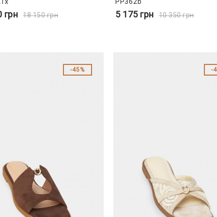
1x
PP362b
0
грн
5 175
грн
18 150
грн
10 350
грн
45%