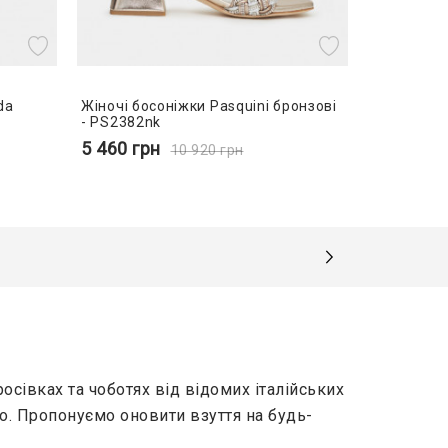
da
Жіночі босоніжки Pasquini бронзові
- PS2382nk
5 460
грн
10 920
грн
осівках та чоботях від відомих італійських
о. Пропонуємо оновити взуття на будь-