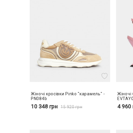
Жіночі кросівки Pinko "карамель" -
Жіночі 
PN084b
EVTAY
10 348
грн
4 960
15 920
грн