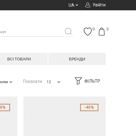
Увійти
UA
0
0
ВСІ ТОВАРИ
БРЕНДИ
ФІЛЬТР
Показати:
анням
12
20%
40%