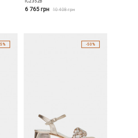
IC2352b
6 765
грн
10 408
грн
45%
50%