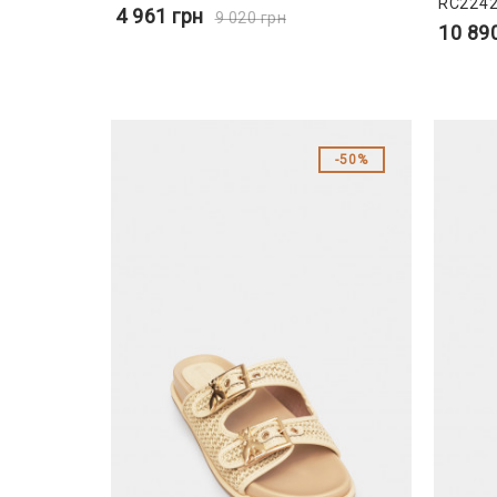
RC2242
4 961
грн
9 020
грн
10 89
50%