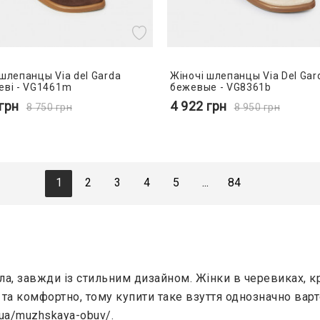
 шлепанцы Via del Garda
Жіночі шлепанцы Via Del Gar
еві - VG1461m
бежевые - VG8361b
грн
4 922
грн
8 750
грн
8 950
грн
1
2
3
4
5
...
84
ла, завжди із стильним дизайном. Жінки в черевиках, кр
а комфортно, тому купити таке взуття однозначно варт
m.ua/muzhskaya-obuv/
.