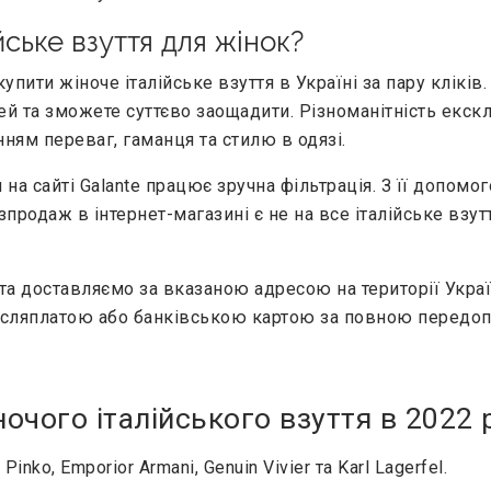
йське взуття для жінок?
упити жіноче італійське взуття в Україні за пару кліків
ей та зможете суттєво заощадити. Різноманітність екс
нням переваг, гаманця та стилю в одязі.
и на сайті Galante працює зручна фільтрація. З її допом
родаж в інтернет-магазині є не на все італійське взуття
а доставляємо за вказаною адресою на території Україн
післяплатою або банківською картою за повною передо
очого італійського взуття в 2022 
nko, Emporior Armani, Genuin Vivier та Karl Lagerfel.