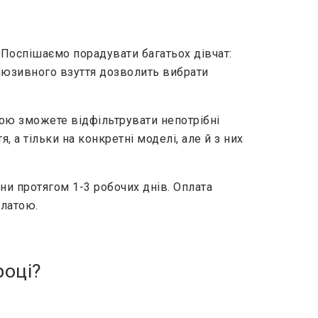
. Поспішаємо порадувати багатьох дівчат:
клюзивного взуття дозволить вибрати
огою зможете відфільтрувати непотрібні
, а тільки на конкретні моделі, але й з них
и протягом 1-3 робочих днів. Оплата
платою.
році?