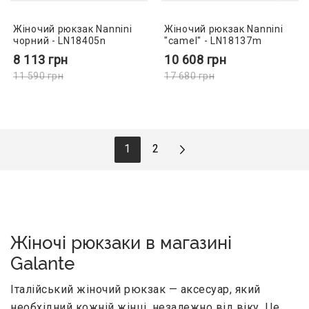
Жіночий рюкзак Nannini
Жіночий рюкзак Nannini
чорний - LN18405n
"camel" - LN18137m
8 113
грн
10 608
грн
11 590
грн
17 680
грн
1
2
Жіночі рюкзаки в магазині
Galante
Італійський жіночий рюкзак — аксесуар, який
необхідний кожній жінці, незалежно від віку. Це