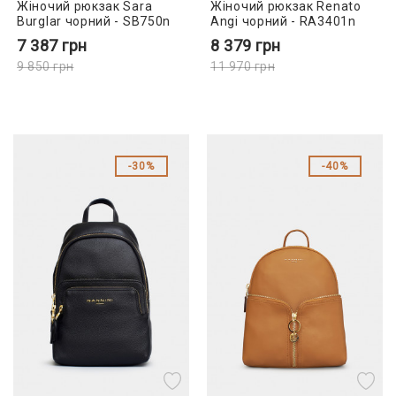
Жіночий рюкзак Sara
Жіночий рюкзак Renato
Burglar чорний - SB750n
Angi чорний - RA3401n
7 387
грн
8 379
грн
9 850
грн
11 970
грн
30%
40%