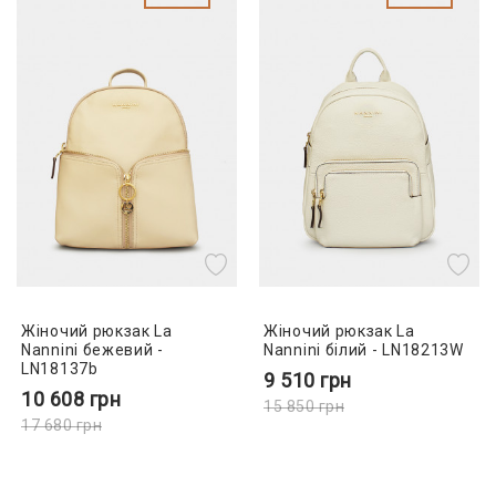
Жіночий рюкзак La
Жіночий рюкзак La
Nannini бежевий -
Nannini білий - LN18213W
LN18137b
9 510
грн
10 608
грн
15 850
грн
17 680
грн