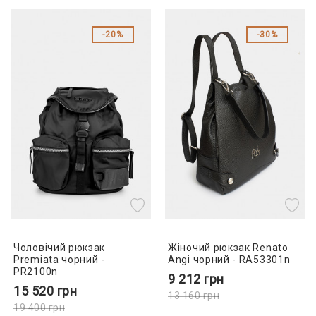
20%
30%
Чоловічий рюкзак
Жіночий рюкзак Renato
Premiata чорний -
Angi чорний - RA53301n
PR2100n
9 212
грн
15 520
грн
13 160
грн
19 400
грн