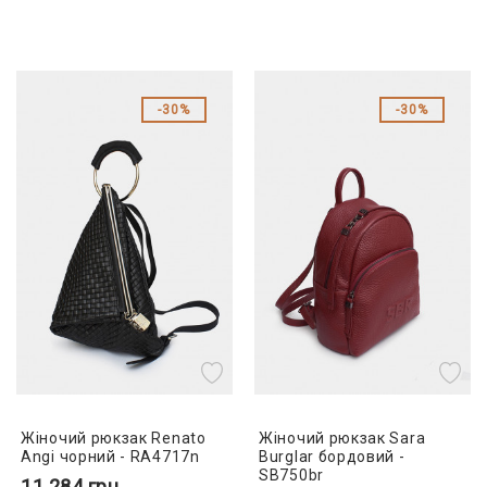
30%
30%
Жіночий рюкзак Renato
Жіночий рюкзак Sara
Angi чорний - RA4717n
Burglar бордовий -
SB750br
11 284
грн