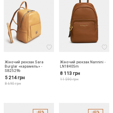
Жіночий рюкзак Sara
Жіночий рюкзак Nannini -
Burglar «карамель» -
LN18405m
SB2529b
8 113
грн
5 214
грн
11 590
грн
8 690
грн
40%
40%