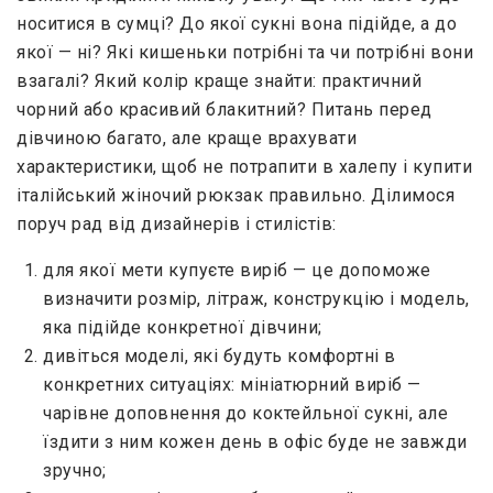
носитися в сумці? До якої сукні вона підійде, а до
якої — ні? Які кишеньки потрібні та чи потрібні вони
взагалі? Який колір краще знайти: практичний
чорний або красивий блакитний? Питань перед
дівчиною багато, але краще врахувати
характеристики, щоб не потрапити в халепу і купити
італійський жіночий рюкзак правильно. Ділимося
поруч рад від дизайнерів і стилістів:
для якої мети купуєте виріб — це допоможе
визначити розмір, літраж, конструкцію і модель,
яка підійде конкретної дівчини;
дивіться моделі, які будуть комфортні в
конкретних ситуаціях: мініатюрний виріб —
чарівне доповнення до коктейльної сукні, але
їздити з ним кожен день в офіс буде не завжди
зручно;