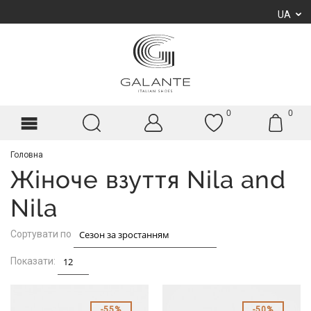
UA
0
0
Головна
Жіноче взуття Nila and
Nila
Сортувати по
Показати:
55%
50%