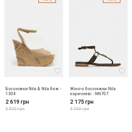
Босоніжки Nila & Nila беж -
Жіночі босоніжки Nila
1304
коричневі - NN707
2 619
грн
2 175
грн
5 820
грн
4 350
грн