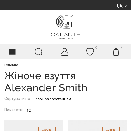
UA
0
0
Головна
Жіноче взуття
Alexander Smith
Сортувати по
Показати:
45%
70%