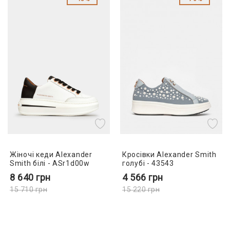
Жіночі кеди Alexander
Кросівки Alexander Smith
Smith білі - ASr1d00w
голубі - 43543
8 640
грн
4 566
грн
15 710
грн
15 220
грн