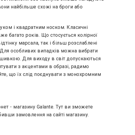
вони найбільше схожі на броги або
луком і квадратним носком. Класичні
же багато років. Що стосується колірної
дтінку марсала, так і більш розслаблені
і. Для особливих випадків можна вибрати
вишивкою. Для виходу в світ допускаються
тувати з акцентами в образі, радимо
айте, що їх слід поєднувати з монохромним
т - магазину Galante. Тут ви зможете
бивши замовлення на сайті магазину.