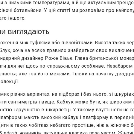
 з низькими температурами, а й ще актуальним трендом
іночі ботильйони. У цій статті ми розповімо про найпо
ато іншого.
ни виглядають
ження між туфлями або півчобітками. Висота таких че
аблук, хоча на всяке правило знайдеться своє виключе
ендарний дизайнер Роже Вівьє. Глава британської монар
ити для неї щось по-справжньому особливе. Незабаром
івстві, але і за його межами. Тільки на початку двадця
олекції.
 різних варіантах: на підборах і без нього, зі шнурівко
'яти сантиметрів і вище. Каблук може бути, як широким 
істю і зручністю в шкарпетці. У такому взутті ноги не 
платформі мають високий каблук і платформу в передній
ити в таких чобітках набагато простіше, ніж в жіночих
 ndash; човників: актуальна класика поза часом. Жіноч