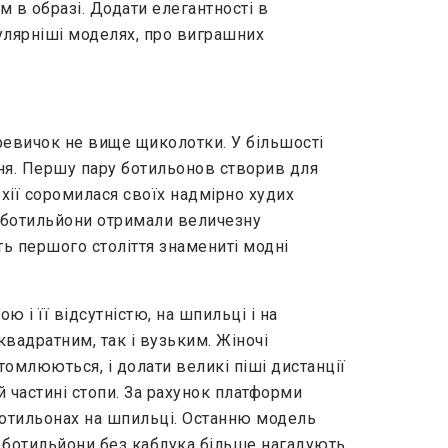
 в образі. Додати елегантності в
пулярніші моделях, про виграшних
ревичок не вище щиколотки. У більшості
ння. Першу пару ботильонов створив для
хії соромилася своїх надмірно худих
 ботильйони отримали величезну
ть першого століття знамениті модні
ю і її відсутністю, на шпильці і на
квадратним, так і вузьким. Жіночі
втомлюються, і долати великі піші дистанції
 частині стопи. За рахунок платформи
 ботильонах на шпильці. Останню модель
і ботильйони без каблука більше нагадують