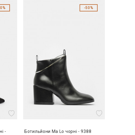
30%
50%
і -
Ботильйони Ma Lo чорні - 9388