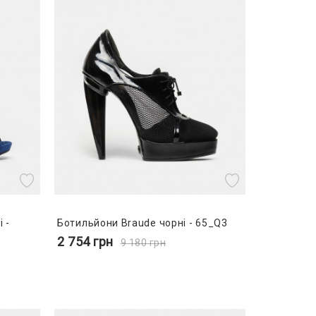
 -
Ботильйони Braude чорні - 65_Q3
2 754
грн
9 180
грн