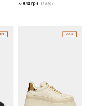
6 940
грн
13 880
грн
30%
50%