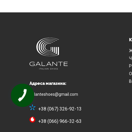
К
Ж
Ч
Р
О
В
Адреса магазина:
galanteshoes@gmail.com
+38 (067) 326-92-13
+38 (066) 966-32-63