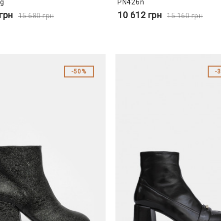
0g
PN426n
грн
10 612
грн
15 680
грн
15 160
грн
50%