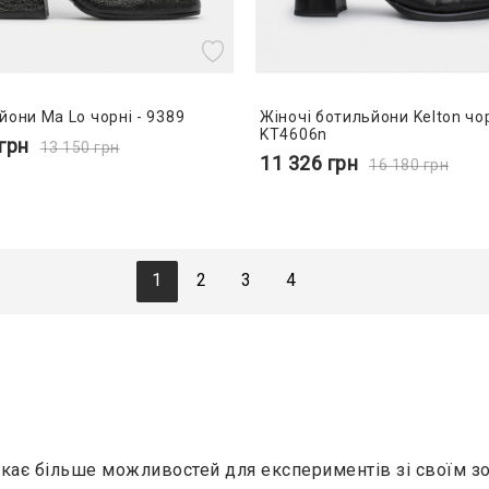
йони Ma Lo чорні - 9389
Жіночі ботильйони Kelton чор
KT4606n
грн
13 150
грн
11 326
грн
16 180
грн
1
2
3
4
икає більше можливостей для експериментів зі своїм з