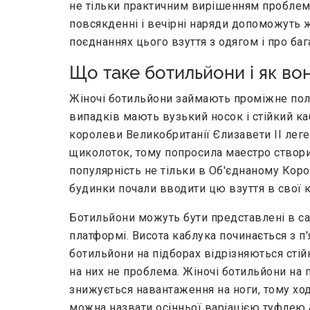
не тільки практичним вирішенням проблеми
повсякденні і вечірні наряди допоможуть ж
поєднаннях цього взуття з одягом і про баг
Що таке ботильйони і як во
Жіночі ботильйони займають проміжне поло
випадків мають вузький носок і стійкий к
королеви Великобританії Єлизавети ІІ лег
щиколоток, тому попросила маестро створ
популярність не тільки в Об'єднаному Корол
будинки почали вводити цю взуття в свої к
Ботильйони можуть бути представлені в самих
платформі. Висота каблука починається з п
ботильйони на підборах відрізняються стійк
на них не проблема. Жіночі ботильйони на 
знижується навантаження на ноги, тому ход
можна назвати осінньої варіацією туфлею &