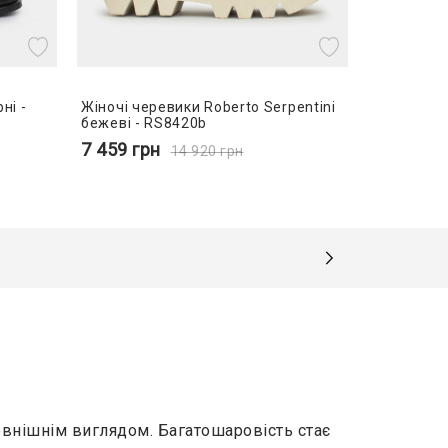
ні -
Жіночі черевики Roberto Serpentini
бежеві - RS8420b
7 459
грн
14 920
грн
овнішнім виглядом. Багатошаровість стає