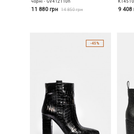
чорні - GV412110n
KT451
11 880
грн
9 408
14 850
грн
45%