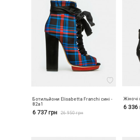
Жіночі 
Ботильйони Elisabetta Franchi сині -
82a1
6 336
6 737
грн
26 950
грн