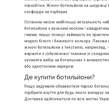
півчобітки. Жіночі ботильйони на шнурівц
оксфорди на підборах.
Останнім часом найбільшу актуальність на
ботильйони з вузьким носком і квадратним 
гамми, перші позиції займають як практичні
моделі білого і бежевого кольору. Лакова 
жіночі ботильйони з текстилю, наприклад,
варіанти з гобеленової тканини зі складни
зупинити вибір на ботильонах з анімалісти
або однотонним нарядом.
Де купити ботильйони?
Якщо задумали обзавестися парою ботильон
підібрати взуття для будь-якого випадку з
Доставка здійснюється по всіх містах Укра