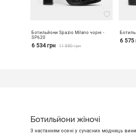
Ботильйони Spazio Milano чорні -
Ботиль
SP620
6 575
6 534
грн
11 880
грн
Ботильйони жіночі
З настанням осені у сучасних модниць вин