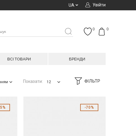
Увійти
UA
0
0
ВСІ ТОВАРИ
БРЕНДИ
ФІЛЬТР
Показати:
анням
12
65%
70%