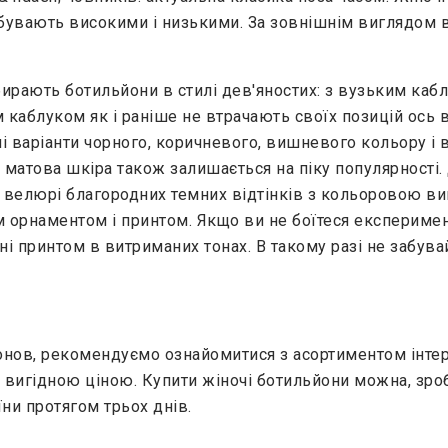
і бувають високими і низькими. За зовнішнім виглядом 
бирають ботильйони в стилі дев'яностих: з вузьким каб
каблуком як і раніше не втрачають своїх позицій ось в
 варіанти чорного, коричневого, вишневого кольору і ві
і матова шкіра також залишається на піку популярност
 - велюрі благородних темних відтінків з кольоровою 
м орнаментом і принтом. Якщо ви не боїтеся експеримен
чні принтом в витриманих тонах. В такому разі не забув
ов, рекомендуємо ознайомитися з асортиментом інтерне
а вигідною ціною. Купити жіночі ботильйони можна, зро
їни протягом трьох днів.