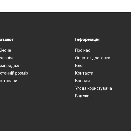
аталог
Інформація
іноче
Про нас
оловіче
Оплата і доставка
озпродаж
Блог
станній розмір
Контакти
сі товари
Бренди
Угода користувача
Відгуки