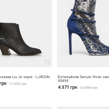
козаки Liu Jo чорні - LJ4024n
Ботильйони Genuin Vivier сині
40494
грн
11 520
грн
4 371
грн
12 490
грн