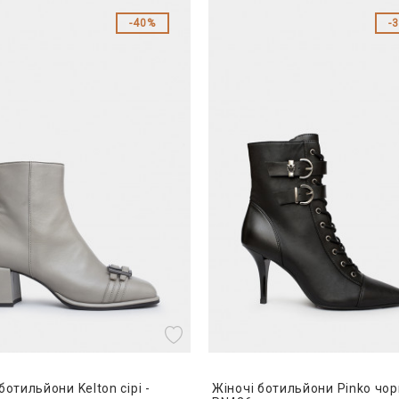
40%
ботильйони Kelton сірі -
Жіночі ботильйони Pinko чорн