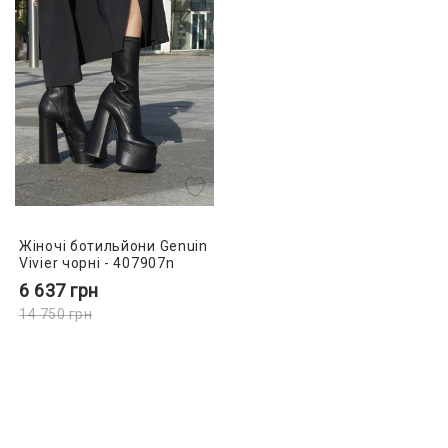
Жіночі ботильйони Genuin
Vivier чорні - 407907n
6 637
грн
14 750
грн