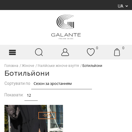
UA
0
0
Головна
Жіноче
Італійське жіноче взуття
Ботильйони
Ботильйони
Сортувати по
Показати:
55%