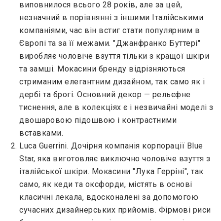
виповнилося всього 28 років, але за цей,
незначний в порівнянні з іншими Італійськими
компаніями, час він встиг стати популярним в
Європі та за її межами. "Джанфранко Буттері"
виробляє чоловіче взуття тільки з кращої шкіри
та замші. Мокасини бренду відрізняються
стриманим елегантним дизайном, так само як і
дербі та брогі. Основний декор — рельєфне
тиснення, але в колекціях є і незвичайні моделі з
двошаровою підошвою і контрастними
вставками.
Luca Guerrini. Дочірня компанія корпорації Blue
Star, яка виготовляє виключно чоловіче взуття з
італійської шкіри. Мокасини "Лука Герріні", так
само, як кеди та оксфорди, містять в основі
класичні лекала, вдосконалені за допомогою
сучасних дизайнерських прийомів. Фірмові риси