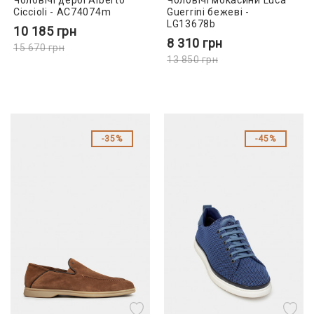
Чоловічі дербі Alberto
Чоловічі мокасини Luca
Ciccioli - AC74074m
Guerrini бежеві -
LG13678b
10 185
грн
8 310
грн
15 670
грн
13 850
грн
35%
45%