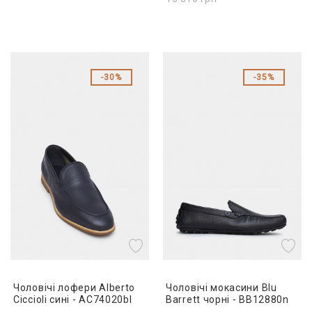
30%
35%
Чоловічі лофери Alberto
Чоловічі мокасини Blu
Ciccioli сині - AC74020bl
Barrett чорні - BB12880n