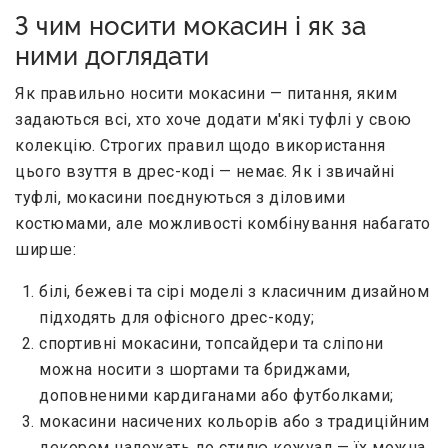
З чим носити мокасин і як за
ними доглядати
Як правильно носити мокасини — питання, яким
задаються всі, хто хоче додати м'які туфлі у свою
колекцію. Строгих правил щодо використання
цього взуття в дрес-коді — немає. Як і звичайні
туфлі, мокасини поєднуються з діловими
костюмами, але можливості комбінування набагато
ширше:
білі, бежеві та сірі моделі з класичним дизайном
підходять для офісного дрес-коду;
спортивні мокасини, топсайдери та сліпони
можна носити з шортами та бриджами,
доповненими кардиганами або футболками;
мокасини насичених кольорів або з традиційним
декором належать до стилю кежуал — їх можна