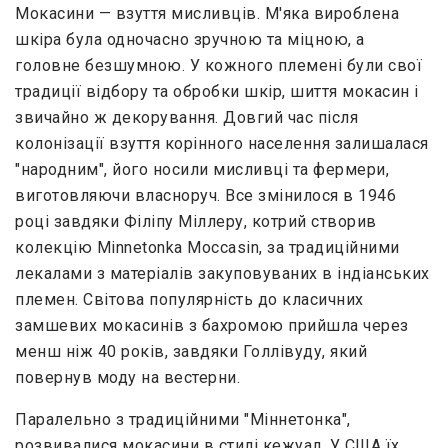
Мокасини — взуття мисливців. М'яка вироблена
шкіра була одночасно зручною та міцною, а
головне безшумною. У кожного племені були свої
традиції відбору та обробки шкір, шиття мокасин і
звичайно ж декорування. Довгий час після
колонізації взуття корінного населення залишалася
"народним", його носили мисливці та фермери,
виготовляючи власноруч. Все змінилося в 1946
році завдяки Філіпу Міллеру, котрий створив
колекцію Minnetonka Moccasin, за традиційними
лекалами з матеріалів закуповуваних в індіанських
племен. Світова популярність до класичних
замшевих мокасинів з бахромою прийшла через
менш ніж 40 років, завдяки Голлівуду, який
повернув моду на вестерни.
Паралельно з традиційними "Міннетонка",
розвивалися мокасини в стилі кежуал. У США їх