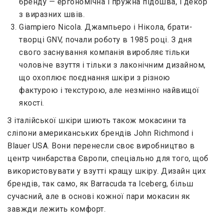
бренду — ергономічна і пружна підошва, і декор
з виразних швів.
Giampiero Nicola. Джампьеро і Нікола, брати-
творці GNV, почали роботу в 1985 році. З дня
свого заснування компанія виробляє тільки
чоловіче взуття і тільки з лаконічним дизайном,
що охоплює поєднання шкіри з різною
фактурою і текстурою, але незмінно найвищої
якості.
З італійської шкіри шиють також мокасини та
сліпони американських брендів John Richmond і
Blauer USA. Вони перенесли своє виробництво в
центр чинбарства Європи, спеціально для того, щоб
використовувати у взутті кращу шкіру. Дизайн цих
брендів, так само, як Barracuda та Iceberg, більш
сучасний, але в основі кожної пари мокасин як
завжди лежить комфорт.