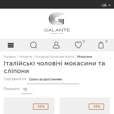
UA
0
0
Головна
Чоловіче
Чоловіче італійське взуття
Мокасини
Італійські чоловічі мокасини та
сліпони
Сортувати по
Показати:
35%
35%