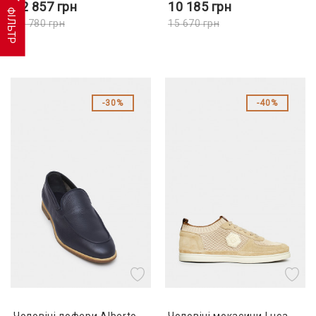
12 857
грн
10 185
грн
ФІЛЬТР
19 780
грн
15 670
грн
30%
40%