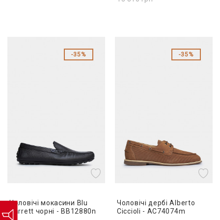
35%
35%
Чоловічі мокасини Blu
Чоловічі дербі Alberto
Barrett чорні - BB12880n
Ciccioli - AC74074m