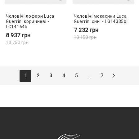
Чоловічі лофери Luca
Чоловічі мокасини Luca
Guerrini коричневі -
Guerrini сині - LG14335bl
LG14164b
7 232
грн
8 937
грн
13 150
грн
13 750
грн
1
2
3
4
5
...
7