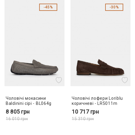
45%
30%
Чоловічі мокасини
Чоловічі лофери Loriblu
Baldinini сірі - BL064g
коричневі - LR5011m
8 805
грн
10 717
грн
16 010
грн
15 310
грн