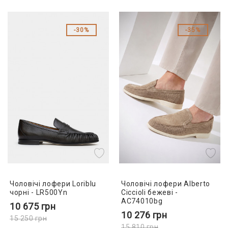
30%
35%
Чоловічі лофери Loriblu
Чоловічі лофери Alberto
чорні - LR500Yn
Ciccioli бежеві -
AC74010bg
10 675
грн
10 276
грн
15 250
грн
15 810
грн