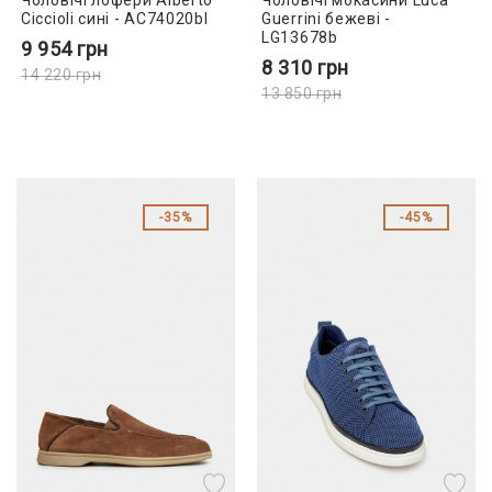
Чоловічі лофери Alberto
Чоловічі мокасини Luca
Ciccioli сині - AC74020bl
Guerrini бежеві -
LG13678b
9 954
грн
8 310
грн
14 220
грн
13 850
грн
35%
45%