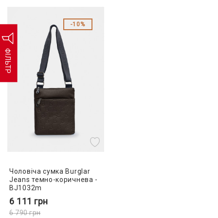
10%
ФІЛЬТР
Чоловіча сумка Burglar
Jeans темно-коричнева -
BJ1032m
6 111
грн
6 790
грн