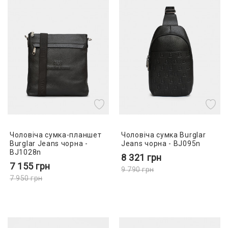
Чоловіча сумка-планшет
Чоловіча сумка Burglar
Burglar Jeans чорна -
Jeans чорна - BJ095n
BJ1028n
8 321
грн
7 155
грн
9 790
грн
7 950
грн