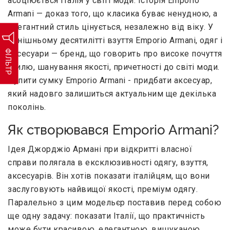
асоціюється Італія у світі моди. Історія Emporio
Armani — доказ того, що класика буває ненудною, а
елегантний стиль цінується, незалежно від віку. У
нинішньому десятилітті взуття Emporio Armani, одяг і
ФІЛЬТР
аксесуари — бренд, що говорить про високе почуття
стилю, шанування якості, причетності до світі моди.
Купити сумку Emporio Armani - придбати аксесуар,
який надовго залишиться актуальним ще декілька
поколінь.
Як створювався Emporio Armani?
Ідея Джорджіо Армані при відкритті власної
справи полягала в ексклюзивності одягу, взуття,
аксесуарів. Він хотів показати італійцям, що вони
заслуговують найвищої якості, преміум одягу.
Паралельно з цим модельєр поставив перед собою
ще одну задачу: показати Італії, що практичність
може бути красивою, елегантною, вишуканою.