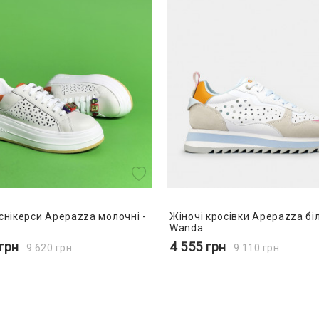
 снікерси Apepazza молочні -
Жіночі кросівки Apepazza біл
Wanda
грн
4 555
грн
9 620
грн
9 110
грн