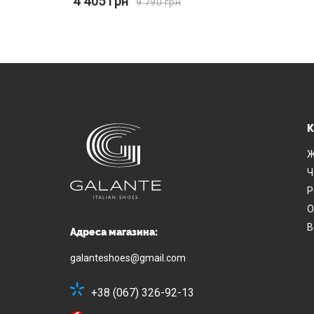
4 405
грн
9 790
грн
К
Ж
Ч
Р
О
В
Адреса магазина:
galanteshoes@gmail.com
+38 (067) 326-92-13