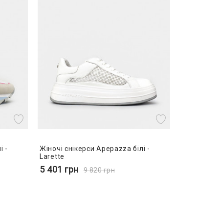
і -
Жіночі снікерси Apepazza білі -
Larette
5 401
грн
9 820
грн