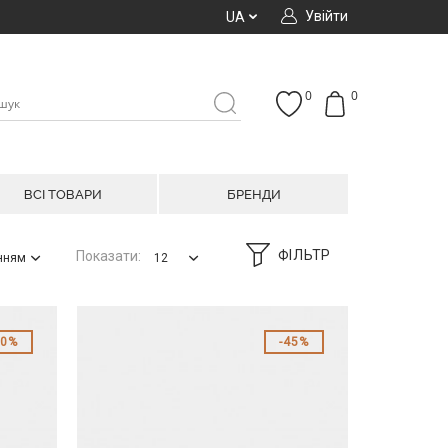
Увійти
UA
0
0
ВСІ ТОВАРИ
БРЕНДИ
ФІЛЬТР
Показати:
анням
12
50%
45%