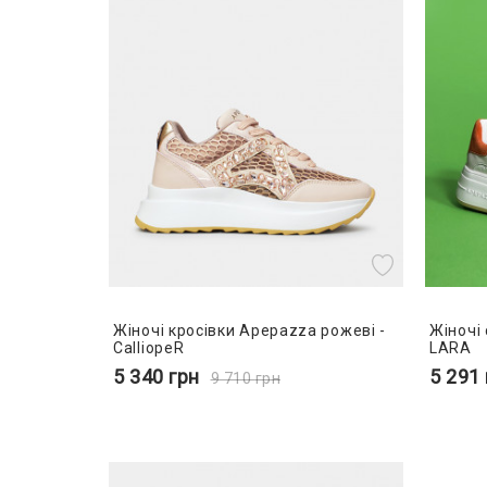
Жіночі кросівки Apepazza рожеві -
Жіночі
CalliopeR
LARA
5 340
грн
5 291
9 710
грн