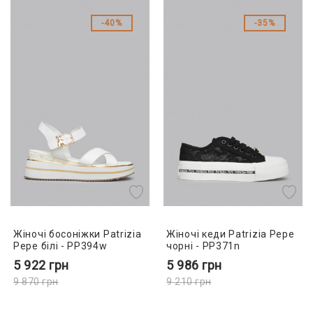
40%
35%
Жіночі босоніжки Patrizia
Жіночі кеди Patrizia Pepe
Pepe білі - PP394w
чорні - PP371n
5 922
грн
5 986
грн
9 870
грн
9 210
грн