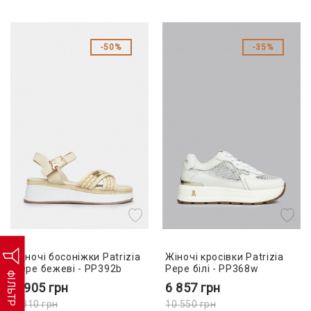
50%
35%
Жіночі босоніжки Patrizia
Жіночі кросівки Patrizia
Pepe бежеві - PP392b
Pepe білі - PP368w
ФІЛЬТР
4 905
грн
6 857
грн
9 810
грн
10 550
грн