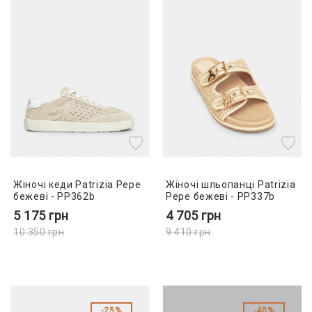
Жіночі кеди Patrizia Pepe
Жіночі шльопанці Patrizia
бежеві - PP362b
Pepe бежеві - PP337b
5 175
грн
4 705
грн
10 350
грн
9 410
грн
25%
40%