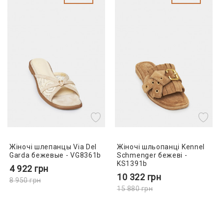
Жіночі шлепанцы Via Del
Жіночі шльопанці Kennel
Garda бежевые - VG8361b
Schmenger бежеві -
KS1391b
4 922
грн
10 322
грн
8 950
грн
15 880
грн