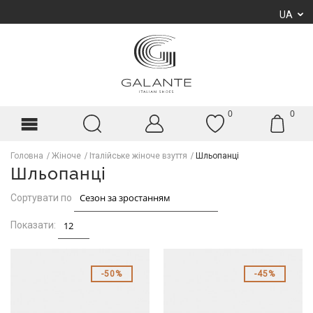
UA
0
0
Головна
Жіноче
Італійське жіноче взуття
Шльопанці
Шльопанці
Сортувати по
Показати:
50%
45%