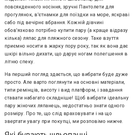
повсякденного носіння, зручні Пантолети для
прогулянок, в'єтнамки для поїздки на море, яскраві
сабо під вечірнє вбрання. Кожній дівчині
обов'язково потрібно купити пару (а краще відразу
кілька) ляпас для пляжного сезону. Таке взуття
приємно носити в жарку пору року, так як вона дає
шкірі вільно дихати, що дарує ногам полегшення в
літню спеку.
На перший погляд здається, що вибрати буде дуже
просто. Але варто поглянути на основні матеріали,
типи ремінців, висоту і вид платформ, і завдання
ставати набагато складніше! Щоб вибрати ідеальну
пару жіночих ляпанець, недостатньо знати одного
розміру. Про те, що слід враховувати і на що
звертати увагу при покупці, ми розповімо нижче.
Які бувають шльопанці