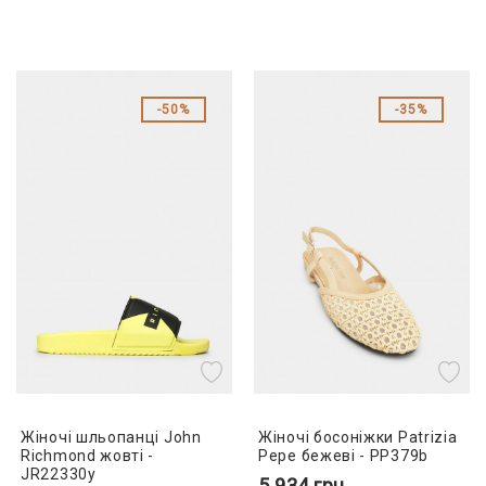
50%
35%
Жіночі шльопанці John
Жіночі босоніжки Patrizia
Richmond жовті -
Pepe бежеві - PP379b
JR22330y
5 934
грн