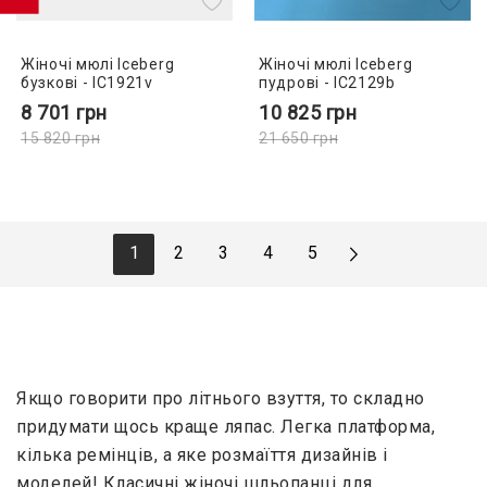
Жіночі мюлі Iceberg
Жіночі мюлі Iceberg
бузкові - IC1921v
пудрові - IC2129b
8 701
грн
10 825
грн
15 820
грн
21 650
грн
1
2
3
4
5
Якщо говорити про літнього взуття, то складно
придумати щось краще ляпас. Легка платформа,
кілька ремінців, а яке розмаїття дизайнів і
моделей! Класичні жіночі шльопанці для