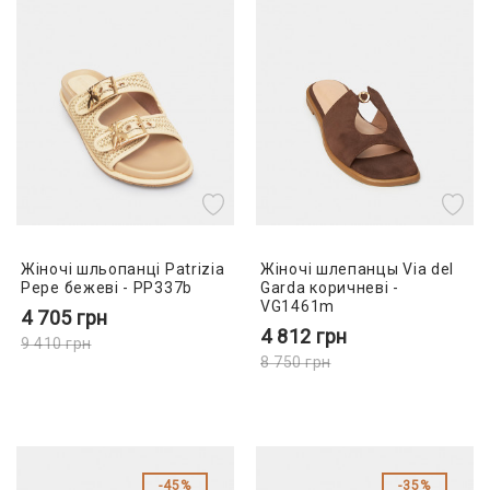
Жіночі шльопанці Patrizia
Жіночі шлепанцы Via del
Pepe бежеві - PP337b
Garda коричневі -
VG1461m
4 705
грн
4 812
грн
9 410
грн
8 750
грн
45%
35%