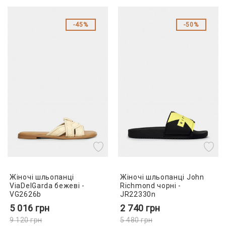
45%
50%
Жіночі шльопанці
Жіночі шльопанці John
ViaDelGarda бежеві -
Richmond чорні -
VG2626b
JR22330n
5 016
грн
2 740
грн
9 120
грн
5 480
грн