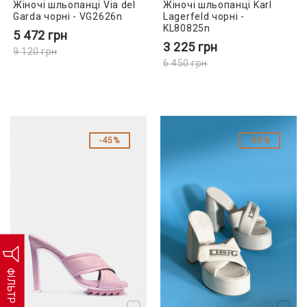
Жіночі шльопанці Via del
Жіночі шльопанці Karl
Garda чорні - VG2626n
Lagerfeld чорні -
KL80825n
5 472
грн
3 225
грн
9 120
грн
6 450
грн
45%
50%
ФІЛЬТР