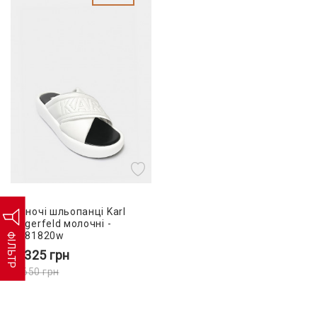
Жіночі шльопанці Karl
Lagerfeld молочні -
KL81820w
ФІЛЬТР
4 325
грн
8 650
грн