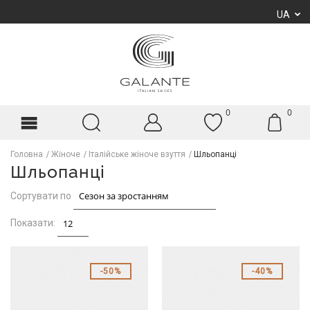
UA
0
0
Головна
Жіноче
Італійське жіноче взуття
Шльопанці
Шльопанці
Сортувати по
Показати:
50%
40%