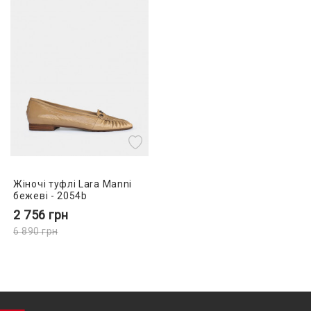
Жіночі туфлі Lara Manni
бежеві - 2054b
2 756
грн
6 890
грн