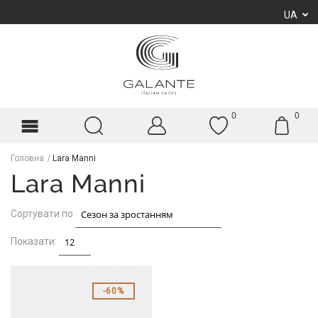
UA
0
0
Головна
Lara Manni
Lara Manni
Сортувати по
Показати:
60%