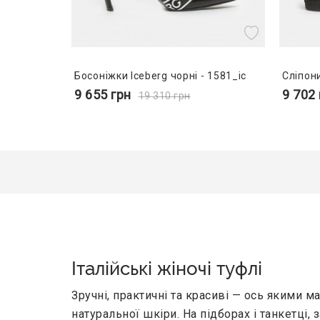
Босоніжки Iceberg чорні - 1581_ic
Сліпони
9 655
грн
9 702
19 310
грн
Італійські жіночі туфлі
Зручні, практичні та красиві — ось якими м
натуральної шкіри. На підборах і танкетці, 