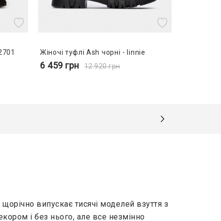
 2701
Жіночі туфлі Ash чорні - linnie
6 459
грн
12 920
грн
, щорічно випускає тисячі моделей взуття з
декором і без нього, але все незмінно