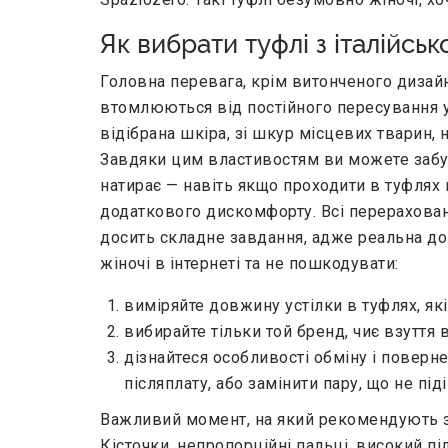
Як вибрати туфлі з італійськ
Головна перевага, крім витонченого дизайн
втомлюються від постійного пересування у
відібрана шкіра, зі шкур місцевих тварин, 
Завдяки цим властивостям ви можете забути
натирає — навіть якщо проходити в туфлях в
додаткового дискомфорту. Всі перераховані
досить складне завдання, адже реальна дов
жіночі в інтернеті та не пошкодувати:
виміряйте довжину устілки в туфлях, які
вибирайте тільки той бренд, чиє взуття
дізнайтеся особливості обміну і повер
післяплату, або замінити пару, що не під
Важливий момент, на який рекомендують зв
Кісточки, непропорційні пальці, високий пі