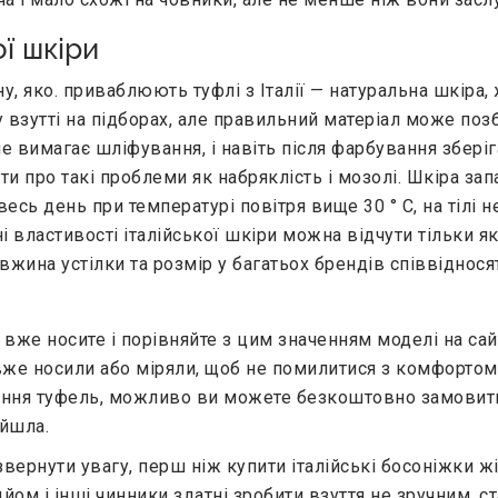
ої шкіри
у, яко. приваблюють туфлі з Італії — натуральна шкіра,
 взутті на підборах, але правильний матеріал може поз
не вимагає шліфування, і навіть після фарбування зберіга
 про такі проблеми як набряклість і мозолі. Шкіра запа
есь день при температурі повітря вище 30 ° С, на тілі не
 властивості італійської шкіри можна відчути тільки я
жина устілки та розмір у багатьох брендів співвідносят
 вже носите і порівняйте з цим значенням моделі на сай
 вже носили або міряли, щоб не помилитися з комфортом
нення туфель, можливо ви можете безкоштовно замовити
ійшла.
ернути увагу, перш ніж купити італійські босоніжки жі
дйом і інші чинники здатні зробити взуття не зручним, с