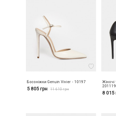
Босоніжки Genuin Vivier - 10197
Жіночі 
20111
5 805
грн
11 610
грн
8 015