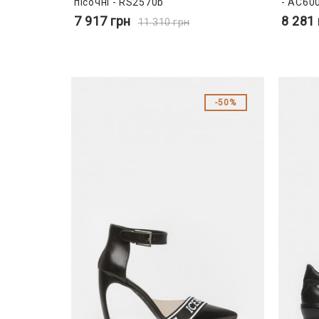
пісочні - RS2570b
- AC60
7 917
грн
8 281
11 310
грн
50%