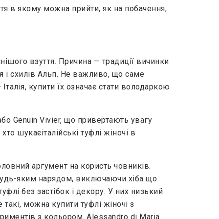
ття в якому можна прийти, як на побачення,
снішого взуття. Причина — традиції вичинки
 і схилів Альп. Не важливо, що саме
Італія, купити їх означає стати володаркою
або Genuin Vivier, що привертають увагу
хто шукаєіталійські туфлі жіночі в
головний аргумент на користь човників.
 будь-яким нарядом, виключаючи хіба що
флі без застібок і декору. У них низький
такі, можна купити туфлі жіночі з
иментів з кольором. Alessandro di Maria