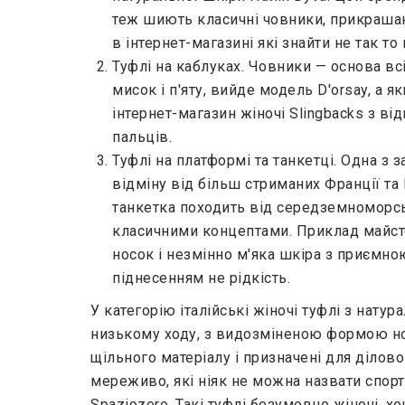
теж шиють класичні човники, прикрашаючи
в інтернет-магазині які знайти не так т
Туфлі на каблуках. Човники — основа вс
мисок і п'яту, вийде модель D'orsay, а як
інтернет-магазин жіночі Slingbacks з в
пальців.
Туфлі на платформі та танкетці. Одна з 
відміну від більш стриманих Франції та 
танкетка походить від середземноморсь
класичними концептами. Приклад майстер
носок і незмінно м'яка шкіра з приємно
піднесенням не рідкість.
У категорію італійські жіночі туфлі з натур
низькому ходу, з видозміненою формою носка
щільного матеріалу і призначені для ділово
мереживо, які ніяк не можна назвати спор
Spaziozero. Такі туфлі безумовно жіночі, х