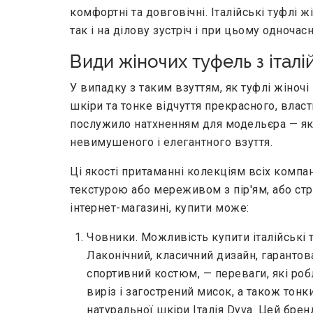
комфортні та довговічні. Італійські туфлі 
так і на ділову зустріч і при цьому одноча
Види жіночих туфель з італі
У випадку з таким взуттям, як туфлі жіноч
шкіри та тонке відчуття прекрасного, вла
послужило натхненням для модельєра — якщо
невимушеного і елегантного взуття.
Ці якості притаманні колекціям всіх компан
текстурою або мереживом з пір'ям, або стри
інтернет-магазині, купити може:
Човники. Можливість купити італійські т
Лаконічний, класичний дизайн, гаранто
спортивний костюм, — переваги, які роб
виріз і загострений мисок, а також тон
натуральної шкіри Італія Dyva. Цей бре