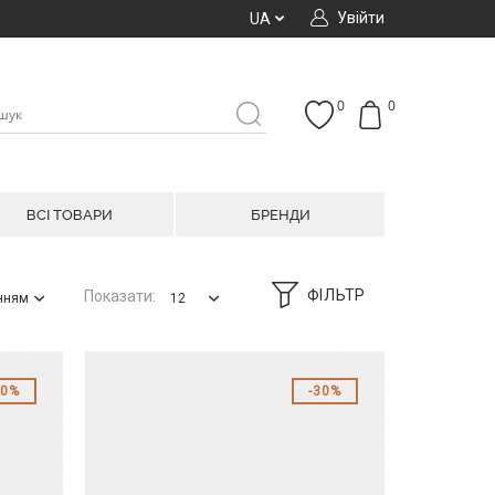
Увійти
UA
0
0
ВСІ ТОВАРИ
БРЕНДИ
ФІЛЬТР
Показати:
анням
12
30%
30%