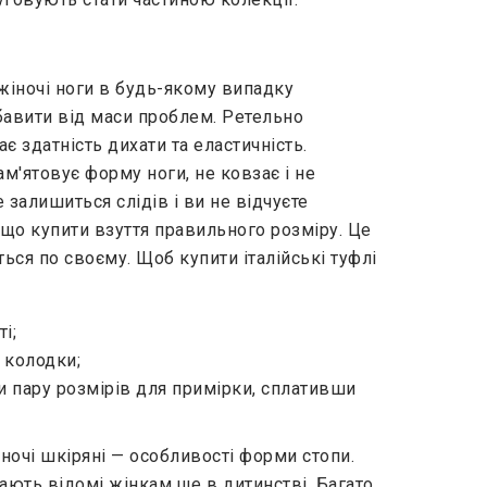
 жіночі ноги в будь-якому випадку
бавити від маси проблем. Ретельно
є здатність дихати та еластичність.
м'ятовує форму ноги, не ковзає і не
 залишиться слідів і ви не відчуєте
кщо купити взуття правильного розміру. Це
ься по своєму. Щоб купити італійські туфлі
ті;
 колодки;
 пару розмірів для примірки, сплативши
ночі шкіряні — особливості форми стопи.
тають відомі жінкам ще в дитинстві. Багато