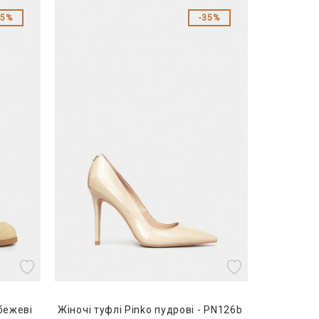
35%
35%
 бежеві
Жіночі туфлі Pinko пудрові - PN126b