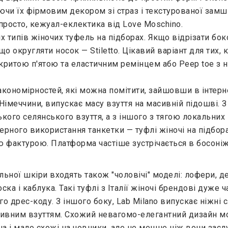
 їх фірмовим декором зі страз і текстурованої замші. О
о просто, кежуал-еклектика від Love Moschino.
іх типів жіночих туфель на підборах. Якщо відрізати б
що округляти носок — Stiletto. Цікавий варіант для тих, к
ідкритою п'ятою та еластичним ремінцем або Peep toe з 
закономірностей, які можна помітити, зайшовши в інтерн
Німеччини, випускає масу взуття на масивній підошві. З
кого селянського взуття, а з іншого з тягою локальних
ного використання танкетки — туфлі жіночі на підборах
ю фактурою. Платформа частіше зустрічається в босоніжк
альної шкіри входять також "чоловічі" моделі: лофери, де
 і каблука. Такі туфлі з Італії жіночі брендові дуже ч
го дрес-коду. З іншого боку, Lab Milano випускає ніжні 
тивним взуттям. Схожий невагомо-елегантний дизайн мож
оча і мало схожі на човники, але не менше ніж вони зас