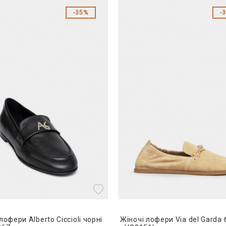
35%
лофери Alberto Ciccioli чорні
Жіночі лофери Via del Garda