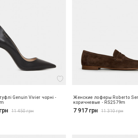
туфлі Genuin Vivier чорні -
Женские лоферы Roberto Ser
9m
коричневые - RS2579m
грн
7 917
грн
11 450
грн
11 310
грн