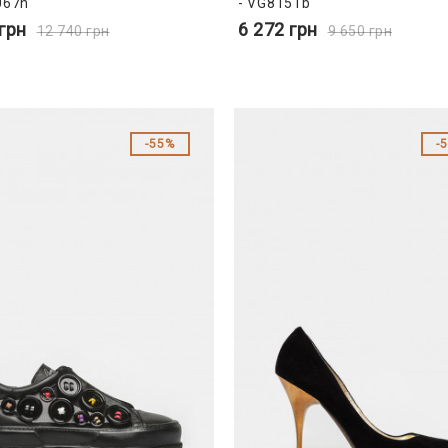
067n
- VG8151b
грн
6 272
грн
12 740
грн
9 650
грн
55%