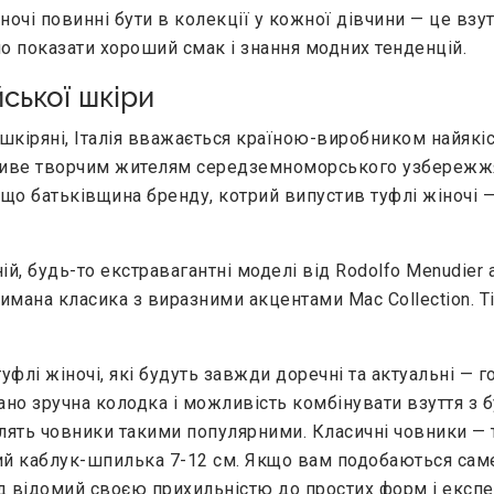
жіночі повинні бути в колекції у кожної дівчини — це взу
сно показати хороший смак і знання модних тенденцій.
йської шкіри
і шкіряні, Італія вважається країною-виробником найякі
стиве творчим жителям середземноморського узбережжя
 батьківщина бренду, котрий випустив туфлі жіночі — 
ій, будь-то екстравагантні моделі від Rodolfo Menudier 
мана класика з виразними акцентами Mac Collection. Ті 
уфлі жіночі, які будуть завжди доречні та актуальні — 
вано зручна колодка і можливість комбінувати взуття з
лять човники такими популярними. Класичні човники — ту
кий каблук-шпилька 7-12 см. Якщо вам подобаються саме 
нд відомий своєю прихильністю до простих форм і експер