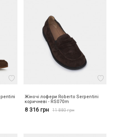
pentini
Жіночі лофери Roberto Serpentini
коричневі - RS070m
8 316
грн
11 880
грн