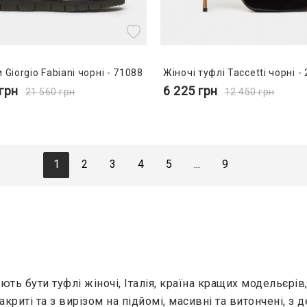
 Giorgio Fabiani чорні - 71088
Жіночі туфлі Taccetti чорні -
грн
6 225
грн
21 560
грн
12 450
грн
1
2
3
4
5
...
9
ають бути туфлі жіночі, Італія, країна кращих модельєрів
закриті та з вирізом на підйомі, масивні та витончені, з 