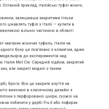
станній приклад, італійські туфлі жіночі,
оковинки, залишивши закритими тільки
ого цікавлять туфлі з Італії — купити в
невеликою вільної частиною в області
ет-магазин жіночих туфель, Італія на
 одного боку це пов'язано з кліматом, адже
 модельєрів до експериментів над
 Італія Mot Cle. Середній підйом, закритий
ах, але закриті моделі з таким
рбі, броги. Все це закрите взуття на
асто виконані в класичному дизайні з
сліпони з перфорованої шкіри, схожої на
на побачити у дербі Fru.it або лоферах
луговують стати частиною колекції.