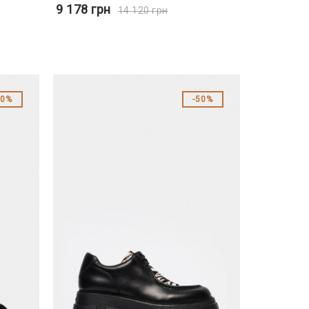
9 178
грн
14 120
грн
50%
50%