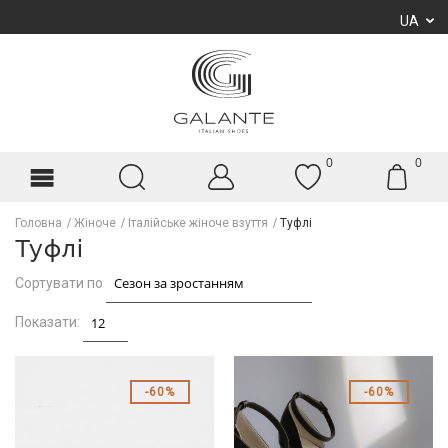
UA
0
0
Головна
Жіноче
Італійське жіноче взуття
Туфлі
Туфлі
Сортувати по
Показати:
60%
60%