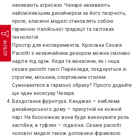
називають агресією. Чезаре називають
найсміливішим дизайнером за його творчість,
проте, класичні моделі становлять собою
гармонію італійської традиції та світових
технологій.
ФІЛЬТР
Простір для експериментів. Кросівки Cesare
Paciotti з незвичайним декором можна сміливо
надіти під одіж. Кеди та мокасини, як і інша
cesare paciotti таксі Переклади, поєднується зі
строгим, міським, спортивним стилем.
Сумніваєтеся в гармонії образу? Просто додайте
ще один аксесуар Чезаре.
Бездоганна фурнітура. Кинджал — емблема
дизайнерського дому — присутній на кожній
парі. На босоніжках вона буде виконувати роль
застібки, в туфлях — підвіски. Cesare paciotti
чоловічі моделі також доповнені фірмовою