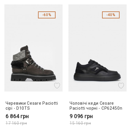
60%
40%
Черевики Cesare Paciotti
Чоловічі кеди Cesare
сірі - D10TS
Paciotti чорні - CP62450n
6 864
грн
9 096
грн
17 160
грн
15 160
грн