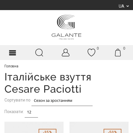
UA
0
0
Головна
Італійське взуття
Cesare Paciotti
Сортувати по
Показати:
35%
50%