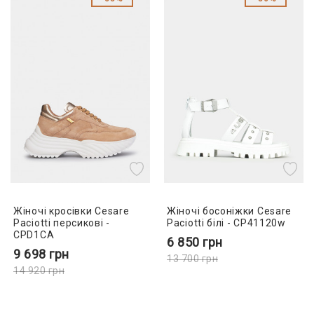
Жіночі кросівки Cesare
Жіночі босоніжки Cesare
Paciotti персикові -
Paciotti білі - CP41120w
CPD1CA
6 850
грн
9 698
грн
13 700
грн
14 920
грн