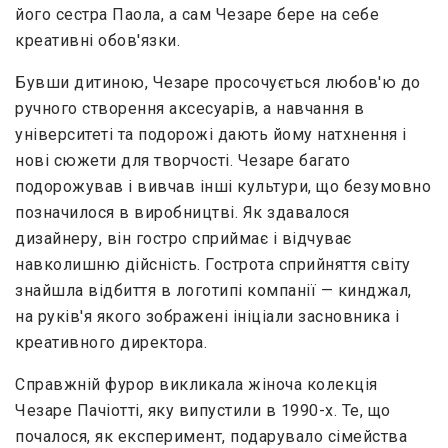
його сестра Паола, а сам Чезаре бере на себе
креативні обов'язки.
Бувши дитиною, Чезаре просочується любов'ю до
ручного створення аксесуарів, а навчання в
університеті та подорожі дають йому натхнення і
нові сюжети для творчості. Чезаре багато
подорожував і вивчав інші культури, що безумовно
позначилося в виробництві. Як здавалося
дизайнеру, він гостро сприймає і відчуває
навколишню дійсність. Гострота сприйняття світу
знайшла відбиття в логотипі компанії — кинджал,
на руків'я якого зображені ініціали засновника і
креативного директора.
Справжній фурор викликала жіноча колекція
Чезаре Пачіотті, яку випустили в 1990-х. Те, що
почалося, як експеримент, подарувало сімейства