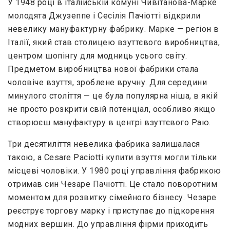
У 1948 році в італійській комуні Чивітанова-Марке
молодята Джузеппе і Сесілія Пачіотті відкрили
невелику мануфактурну фабрику. Марке — регіон в
Італії, який став столицею взуттєвого виробництва,
центром шопінгу для модниць усього світу.
Предметом виробництва нової фабрики стала
чоловіче взуття, зроблене вручну. Для середини
минулого століття — це була популярна ніша, в якій
не просто розкрити свій потенціал, особливо якщо
створюєш мануфактуру в центрі взуттєвого Раю.
Три десятиліття невелика фабрика залишалася
такою, а Cesare Paciotti купити взуття могли тільки
місцеві чоловіки. У 1980 році управління фабрикою
отримав син Чезаре Пачіотті. Це стало поворотним
моментом для розвитку сімейного бізнесу. Чезаре
реєструє торгову марку і приступає до підкорення
модних вершин. До управління фірми приходить