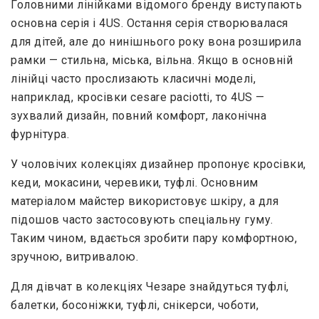
Головними лінійками відомого бренду виступають
основна серія і 4US. Остання серія створювалася
для дітей, але до нинішнього року вона розширила
рамки — стильна, міська, вільна. Якщо в основній
лінійці часто прослизають класичні моделі,
наприклад, кросівки cesare paciotti, то 4US —
зухвалий дизайн, повний комфорт, лаконічна
фурнітура.
У чоловічих колекціях дизайнер пропонує кросівки,
кеди, мокасини, черевики, туфлі. Основним
матеріалом майстер використовує шкіру, а для
підошов часто застосовують спеціальну гуму.
Таким чином, вдається зробити пару комфортною,
зручною, витривалою.
Для дівчат в колекціях Чезаре знайдуться туфлі,
балетки, босоніжки, туфлі, снікерси, чоботи,