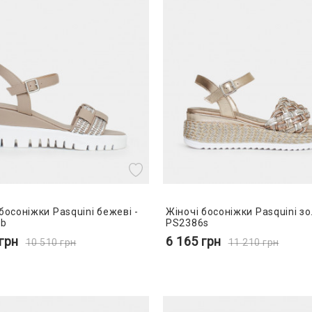
босоніжки Pasquini бежеві -
Жіночі босоніжки Pasquini зо
1b
PS2386s
грн
6 165
грн
10 510
грн
11 210
грн