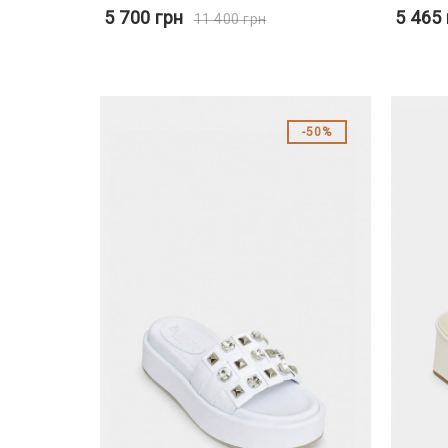
5 700
грн
5 465
11 400
грн
50%