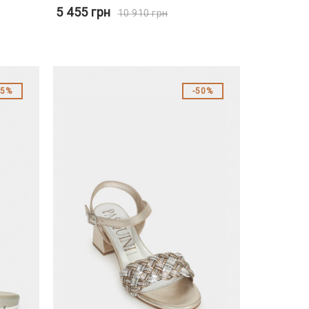
5 455
грн
10 910
грн
45%
50%