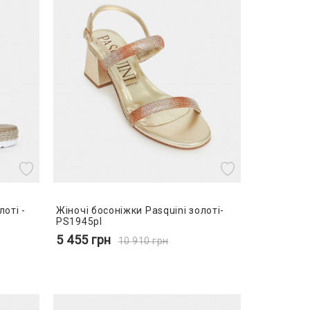
лоті -
Жіночі босоніжки Pasquini золоті-
PS1945pl
5 455
грн
10 910
грн