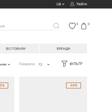
Увійти
UA
0
0
ВСІ ТОВАРИ
БРЕНДИ
ФІЛЬТР
Показати:
анням
12
45%
50%