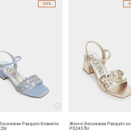
50%
босоніжки Pasquini блакитні
Жіночі босоніжки Pasquini зо
82bl
PS2437br