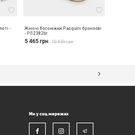
лоті -
Жіночі босоніжки Pasquini бронзові
- PS2382br
5 465
грн
10 930
грн
Ми у соц.мережах