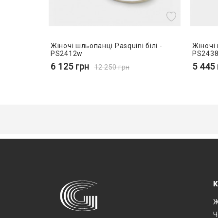
Жіночі шльопанці Pasquini білі -
Жіночі 
PS2412w
PS2438
6 125
грн
5 445
12 250
грн
К
Ж
Ч