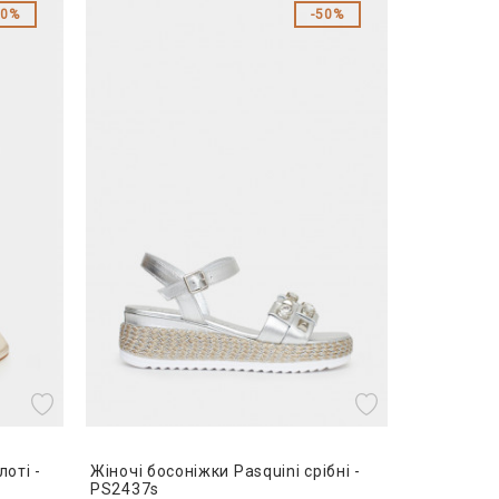
50%
50%
лоті -
Жіночі босоніжки Pasquini срібні -
PS2437s