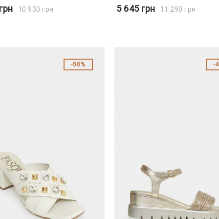
грн
5 645
грн
10 930
грн
11 290
грн
50%