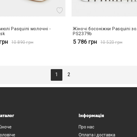
мюлі Pasquini молочні -
Жіночі босоніжки Pasquini зо
sk
PS2379b
грн
5 786
грн
10 890
грн
10 520
грн
1
2
аталог
Інформація
іноче
Про нас
оловіче
Оплата і доставка