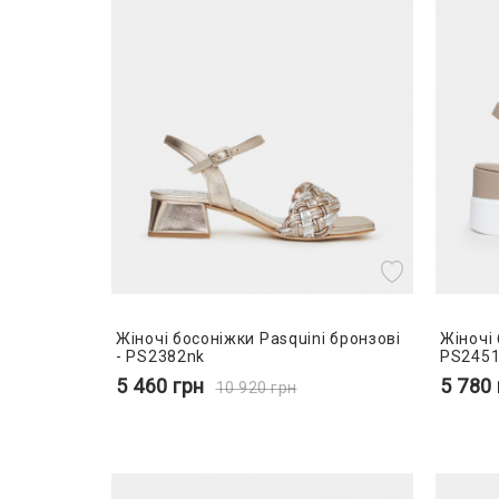
Жіночі босоніжки Pasquini бронзові
Жіночі 
- PS2382nk
PS245
5 460
грн
5 780
10 920
грн