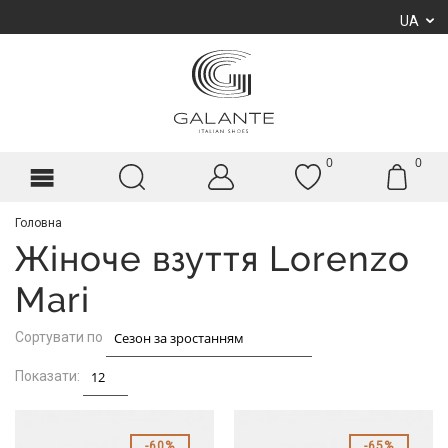
UA
0
0
Головна
Жіноче взуття Lorenzo
Mari
Сортувати по
Показати:
60%
65%