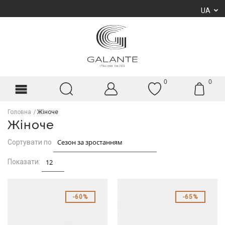
UA
0
0
Головна
Жіноче
Жіноче
Сортувати по
Показати:
60%
65%