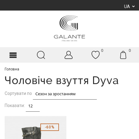
UA
0
0
Головна
Чоловіче взуття Dyva
Сортувати по
Показати:
60%