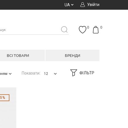
Увійти
UA
0
0
ВСІ ТОВАРИ
БРЕНДИ
ФІЛЬТР
Показати:
анням
12
55%