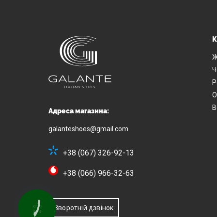
К
Ж
Ч
Р
О
В
Адреса магазина:
galanteshoes@gmail.com
+38 (067) 326-92-13
+38 (066) 966-32-63
Зворотній дзвінок
КНОПКА
ЗВ'ЯЗКУ