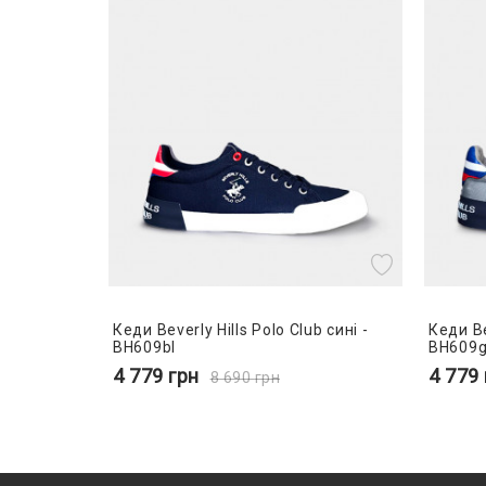
Кеди Beverly Hills Polo Club сині -
Кеди Bev
BH609bl
BH609g
4 779
грн
4 779
8 690
грн