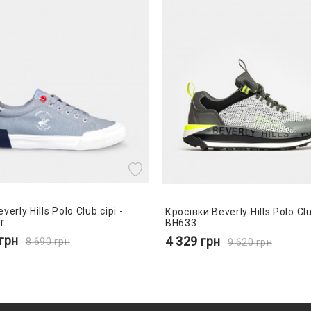
erly Hills Polo Club сірі -
Кросівки Beverly Hills Polo Clu
r
BH633
грн
4 329
грн
8 690
грн
9 620
грн