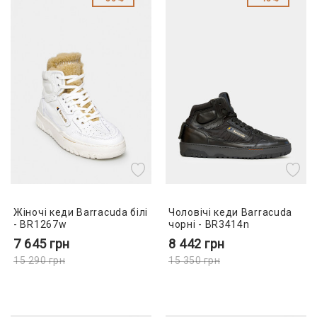
Жіночі кеди Barracuda білі
Чоловічі кеди Barracuda
- BR1267w
чорні - BR3414n
7 645
грн
8 442
грн
15 290
грн
15 350
грн