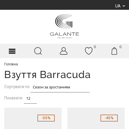
UA
0
0
Головна
Взуття Barracuda
Сортувати по
Показати:
50%
45%