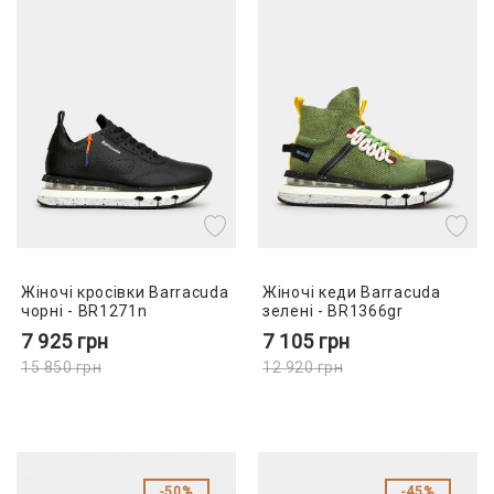
Жіночі кросівки Barracuda
Жіночі кеди Barracuda
чорні - BR1271n
зелені - BR1366gr
7 925
грн
7 105
грн
15 850
грн
12 920
грн
50%
45%