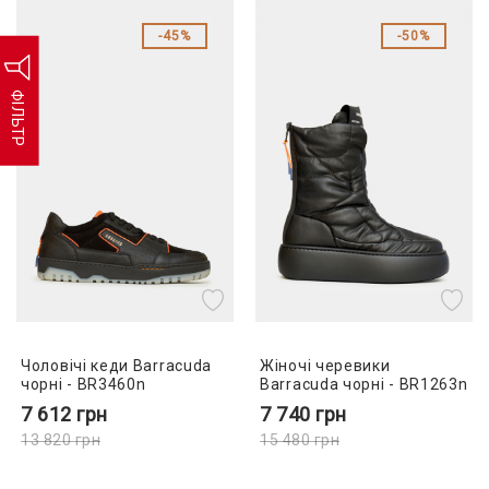
45%
50%
ФІЛЬТР
Чоловічі кеди Barracuda
Жіночі черевики
чорні - BR3460n
Barracuda чорні - BR1263n
7 612
грн
7 740
грн
13 820
грн
15 480
грн