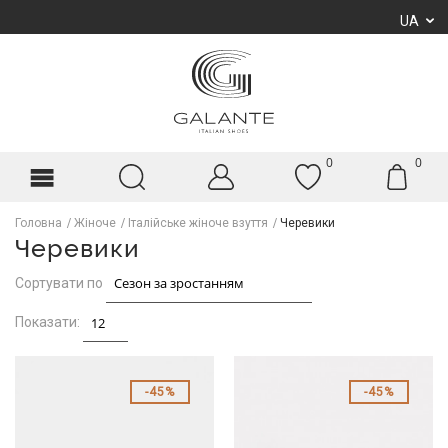
UA
0
0
Головна
Жіноче
Італійське жіноче взуття
Черевики
Черевики
Сортувати по
Показати:
45%
45%