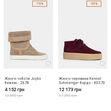
70%
30%
Жіночі чоботи Joyks
Жіночі черевики Kennel
бежеві - 2678
Schmenger бордо - KS570
4 152
грн
12 173
грн
13 840
грн
17 390
грн