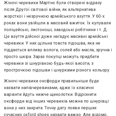
Жіночі черевики Мартінс були створені відразу
після Другої світової війни, як альтернатива
жорсткої і незручною армійського взуття. У 60-х
роках вони увійшли в масовий вжиток. Їх купували
поліцейські, листоноші, заводські робітники і т. Д.
Це взуття дійсної дуже нагадує масивні армійські
черевики. У них щільна товста підошва, яка не
піддається впливу вологи, солей або масла, зручна і
просто шкіра. Зараз покупці можуть придбати
черевики зі шнурівкою будь-якої висоти, з
прострочкою підошви і шнурками різного кольору.
Жіночі черевики оксфорди правильніше буде
назвати напівчеревиками, адже їх класичні
варіанти йдуть нижче щиколотки. Відрізнити
оксфорди від інших черевиків можна по шнурівці:
вона у них закрита. Точну дату появи перших
сучасних oxford shoes назвати важко. Але відомо,