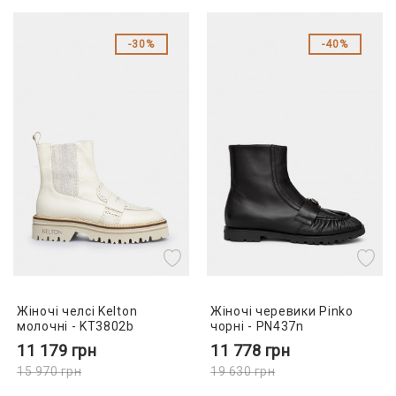
30%
40%
Жіночі челсі Kelton
Жіночі черевики Pinko
молочні - KT3802b
чорні - PN437n
11 179
грн
11 778
грн
15 970
грн
19 630
грн