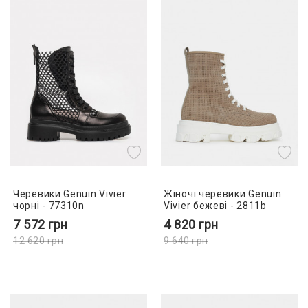
Черевики Genuin Vivier
Жіночі черевики Genuin
чорні - 77310n
Vivier бежеві - 2811b
7 572
грн
4 820
грн
12 620
грн
9 640
грн