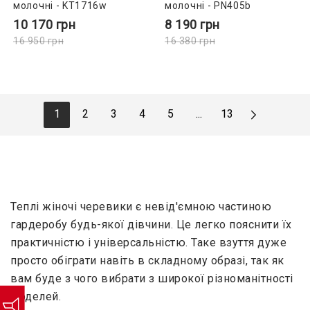
молочні - KT1716w
молочні - PN405b
10 170
грн
8 190
грн
16 950
грн
16 380
грн
1
2
3
4
5
...
13
Теплі жіночі черевики є невід'ємною частиною
гардеробу будь-якої дівчини. Це легко пояснити їх
практичністю і універсальністю. Таке взуття дуже
просто обіграти навіть в складному образі, так як
вам буде з чого вибрати з широкої різноманітності
моделей.