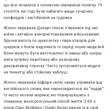
що все почалося з чоловічих черевиків початку 19
століття, які тоді були набагато вище сучасних
оксфордів і застібалися на гудзики.
Жіночі черевики Дезерт також з'явилися під час
війни і активно використовувалися військовими.
Зручна висота по щиколотку і пара отворів для
шнурків з боків виділяють їх серед інших моделей.
Вони можуть бути виготовлені із замші або шкіри,
мати хутряну окантовку або кольорову
декоративну строчку. Часто зустрічаються моделі
на танкетці або стійкому каблуці.
Жіночі черевики лофери свою назву отримали від
англійського слова, яке перекладається, як “ледар”.
Їх часто носили моряки, які повернувшись з
плавання, вели розгульний спосіб життя. З 60-х
років Одрі Хепберн і Грейс Келлі ввели їх в свій