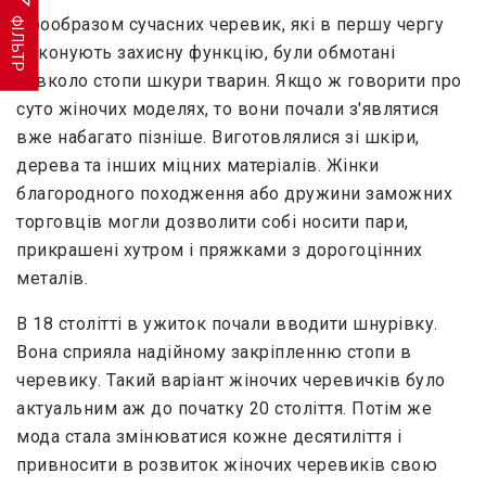
Прообразом сучасних черевик, які в першу чергу
ФІЛЬТР
виконують захисну функцію, були обмотані
навколо стопи шкури тварин. Якщо ж говорити про
суто жіночих моделях, то вони почали з'являтися
вже набагато пізніше. Виготовлялися зі шкіри,
дерева та інших міцних матеріалів. Жінки
благородного походження або дружини заможних
торговців могли дозволити собі носити пари,
прикрашені хутром і пряжками з дорогоцінних
металів.
В 18 столітті в ужиток почали вводити шнурівку.
Вона сприяла надійному закріпленню стопи в
черевику. Такий варіант жіночих черевичків було
актуальним аж до початку 20 століття. Потім же
мода стала змінюватися кожне десятиліття і
привносити в розвиток жіночих черевиків свою