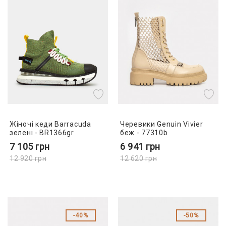
Жіночі кеди Barracuda
Черевики Genuin Vivier
зелені - BR1366gr
беж - 77310b
7 105
грн
6 941
грн
12 920
грн
12 620
грн
40%
50%