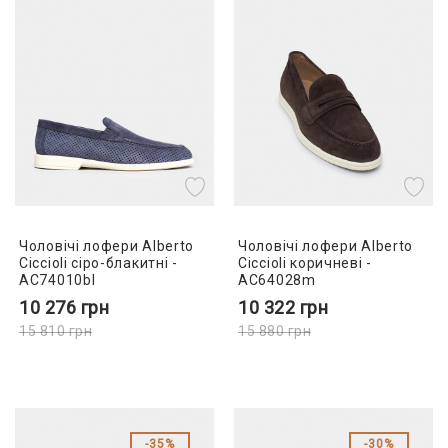
Чоловічі лофери Alberto
Чоловічі лофери Alberto
Ciccioli сіро-блакитні -
Ciccioli коричневі -
AC74010bl
AC64028m
10 276
грн
10 322
грн
15 810
грн
15 880
грн
35%
30%