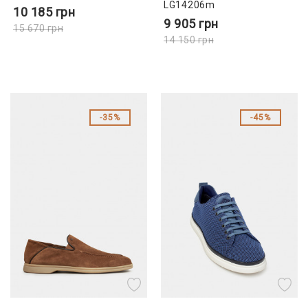
LG14206m
10 185
грн
9 905
грн
15 670
грн
14 150
грн
35%
45%