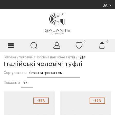
UA
0
0
Головна
Чоловіче
Чоловіче італійське взуття
Туфлі
Італійські чоловічі туфлі
Сортувати по
Показати:
35%
35%