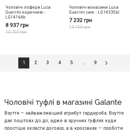
Чоловічі лофери Luca
Чоловічі мокасини Luca
Guerrini коричневі -
Guerrini сині - LG14335bl
LG14164b
7 232
грн
8 937
грн
13 150
грн
13 750
грн
1
2
3
4
5
...
9
Чоловічі туфлі в магазині Galante
Взуття — найважливіший атрибут гардероба. Взуття
дає поштовх до дії, адже в зручних туфлях куди
простіше укласти договір, а в кросівках — пробігти