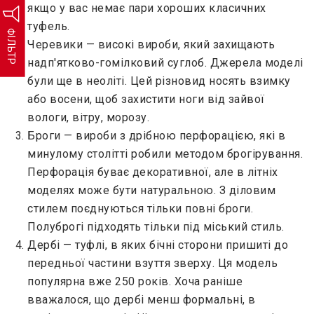
якщо у вас немає пари хороших класичних
туфель.
ФІЛЬТР
Черевики — високі вироби, який захищають
надп'ятково-гомілковий суглоб. Джерела моделі
були ще в неоліті. Цей різновид носять взимку
або восени, щоб захистити ноги від зайвої
вологи, вітру, морозу.
Броги — вироби з дрібною перфорацією, які в
минулому столітті робили методом брогірування.
Перфорація буває декоративної, але в літніх
моделях може бути натуральною. З діловим
стилем поєднуються тільки повні броги.
Полуброгі підходять тільки під міський стиль.
Дербі — туфлі, в яких бічні сторони пришиті до
передньої частини взуття зверху. Ця модель
популярна вже 250 років. Хоча раніше
вважалося, що дербі менш формальні, в