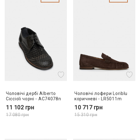
Чоловічі дербі Alberto
Чоловічі лофери Loriblu
Ciccioli чорні - AC74078n
коричневі - LR5011m
11 102
грн
10 717
грн
17 080
грн
15 310
грн