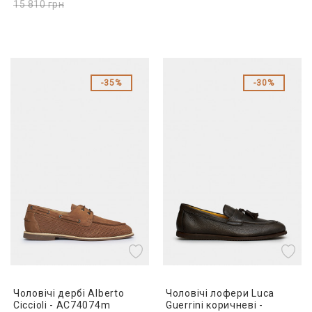
15 810
грн
35%
30%
Чоловічі дербі Alberto
Чоловічі лофери Luca
Ciccioli - AC74074m
Guerrini коричневі -