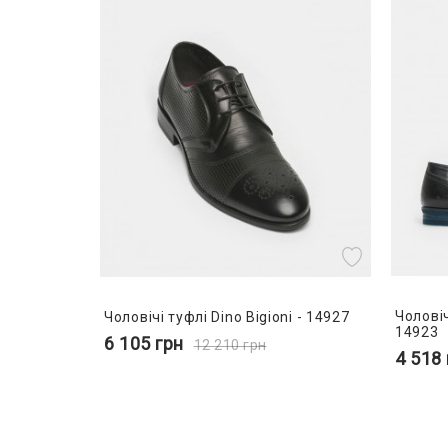
Чоловіч
Чоловічі туфлі Dino Bigioni - 14927
14923
6 105
грн
12 210
грн
4 518