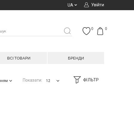
Увійти
UA
0
0
ВСІ ТОВАРИ
БРЕНДИ
ФІЛЬТР
Показати:
анням
12