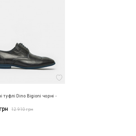
і туфлі Dino Bigioni чорні -
грн
12 910
грн