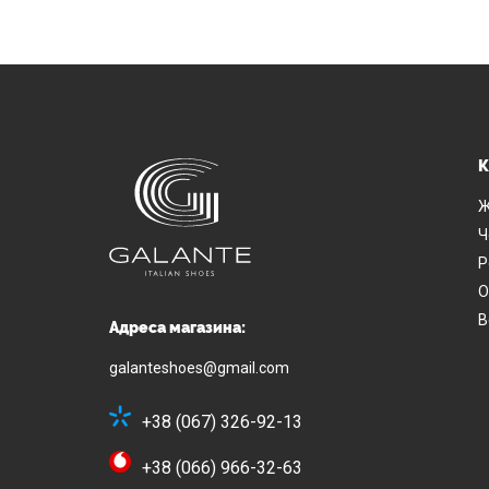
К
Ж
Ч
Р
О
В
Адреса магазина:
galanteshoes@gmail.com
+38 (067) 326-92-13
+38 (066) 966-32-63