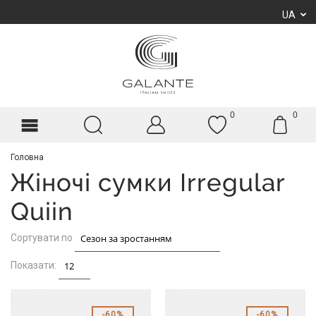
UA
0
0
Головна
Жіночі сумки Irregular
Quiin
Сортувати по
Показати:
60%
60%