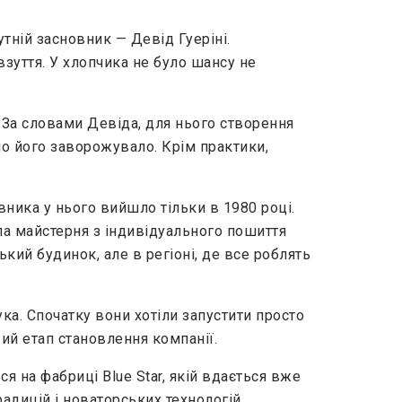
тній засновник — Девід Гуеріні.
взуття. У хлопчика не було шансу не
 За словами Девіда, для нього створення
но його заворожувало. Крім практики,
ника у нього вийшло тільки в 1980 році.
ла майстерня з індивідуального пошиття
кий будинок, але в регіоні, де все роблять
ука. Спочатку вони хотіли запустити просто
вий етап становлення компанії.
я на фабриці Blue Star, якій вдається вже
радицій і новаторських технологій.