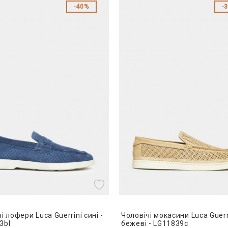
40%
і лофери Luca Guerrini сині -
Чоловічі мокасини Luca Guerr
3bl
бежеві - LG11839c