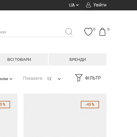
Увійти
UA
0
0
ВСІ ТОВАРИ
БРЕНДИ
ФІЛЬТР
Показати:
анням
12
35%
45%