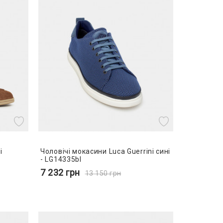
i
Чоловічі мокасини Luca Guerrini сині
- LG14335bl
7 232
грн
13 150
грн