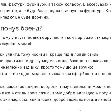
ів, фактури, фурнітури, а також кольору. В аксесуарах 
 принтів, але буде благородна і вишукана фурнітура. Кр
випадку це буде доречно.
ропонує бренд?
ому у взутті воліють зручність і комфорт, замість модни
улярніші моделі:
ки уявити, тому носити її краще під діловий стиль;
ле практично відразу модель стала базовою і класичною
незалежно від віку, просто тому що це зручно;
ті, але все одно модель вважається офіційною, а в пор
 але casual розширив кордони, тому шльопанці можна но
 вже в стиль sport-casual, тому добре виглядає в поєд
вий час, оскільки висока, добре захищає ноги, а напов