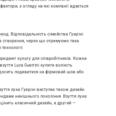
актори, з огляду на які компанії вдається
енд. Відповідальність сімейства Гуеріні
ів створення, через що отримуємо така
 технології.
предмет культу для співробітників. Кожна
взуття Luca Guerrini купити воліють
, досить подивитися на фірмовий шов або
уття лука Гуеріні виступає також дизайн.
ндами нинішнього покоління. Взуття лука
оцінить класичний дизайн, а другий —