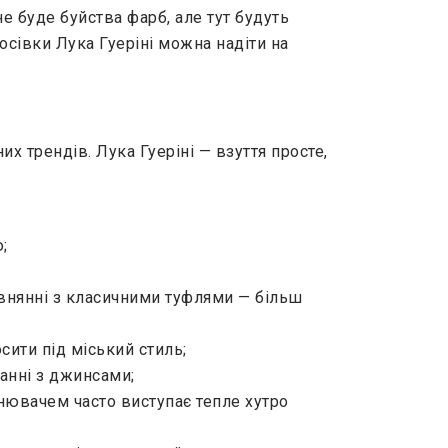
не буде буйства фарб, але тут будуть
осівки Лука Гуеріні можна надіти на
х трендів. Лука Гуеріні — взуття просте,
;
івнянні з класичними туфлями — більш
сити під міський стиль;
нанні з джинсами;
нювачем часто виступає тепле хутро