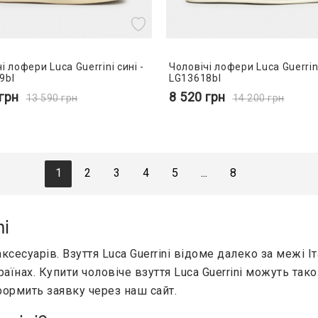
і лофери Luca Guerrini сині -
Чоловічі лофери Luca Guerrini
9bl
LG13618bl
грн
8 520
грн
13 590
грн
14 200
грн
1
2
3
4
5
...
8
ni
 аксесуарів. Взуття Luca Guerrini відоме далеко за межі 
країнах. Купити чоловіче взуття Luca Guerrini можуть та
формить заявку через наш сайт.