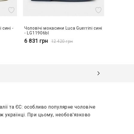
 сині -
Чоловічі мокасини Luca Guerrini сині
- LG11906bl
6 831
грн
12 420
грн
Італії та ЄС: особливо популярне чоловіче
кож українці. При цьому, необов'язково