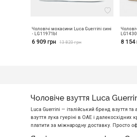
Чоловічі мокасини Luca Guerrini сині
Чоловіч
- LG11971bl
LG1430
6 909
грн
8 154
13 820
грн
Чоловіче взуття Luca Guerri
Luca Guerrini — італійський бренд взуття та
взуття лука гуеріні в ОАЕ і далекосхідних 
платити за міжнародну доставку. Просто о