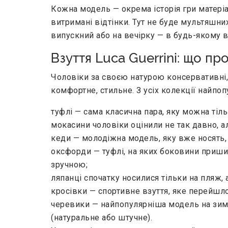
Кожна модель — окрема історія гри матеріал
витримані відтінки. Тут не буде мультяшних
випускний або на вечірку — в будь-якому 
Взуття Luca Guerrini: що п
Чоловіки за своєю натурою консервативні, т
комфортне, стильне. З усіх колекції найпоп
туфлі — сама класична пара, яку можна тіль
мокасини чоловіки оцінили не так давно, а
кеди — молодіжна модель, яку вже носять, 
оксфорди — туфлі, на яких боковини приши
зручною;
ляпанці спочатку носилися тільки на пляж,
кросівки — спортивне взуття, яке перейшло
черевики — найпопулярніша модель на зимо
(натуральне або штучне).