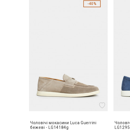
40%
Чоловічі мокасини Luca Guerrini
Чоловіч
бежеві - LG14184g
LG1295