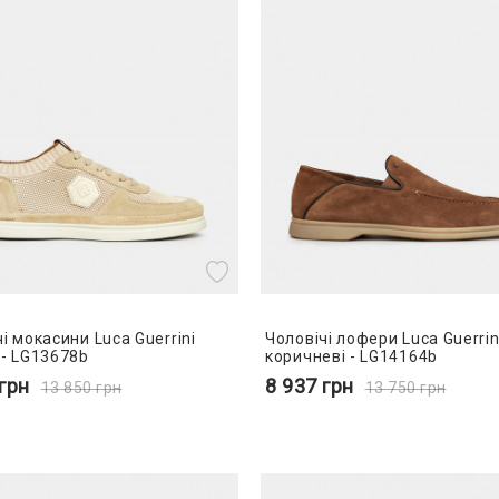
і мокасини Luca Guerrini
Чоловічі лофери Luca Guerrin
 - LG13678b
коричневі - LG14164b
грн
8 937
грн
13 850
грн
13 750
грн