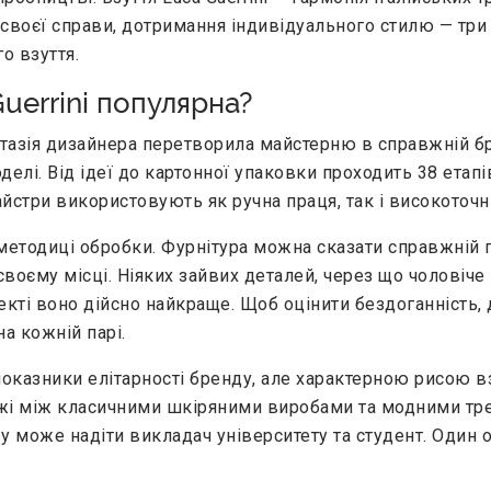
воєї справи, дотримання індивідуального стилю — три ф
о взуття.
uerrini популярна?
антазія дизайнера перетворила майстерню в справжній бр
елі. Від ідеї до картонної упаковки проходить 38 етап
йстри використовують як ручна праця, так і високоточні
методиці обробки. Фурнітура можна сказати справжній 
воєму місці. Ніяких зайвих деталей, через що чоловіче 
пекті воно дійсно найкраще. Щоб оцінити бездоганність
а кожній парі.
показники елітарності бренду, але характерною рисою вз
жі між класичними шкіряними виробами та модними тре
ру може надіти викладач університету та студент. Один 