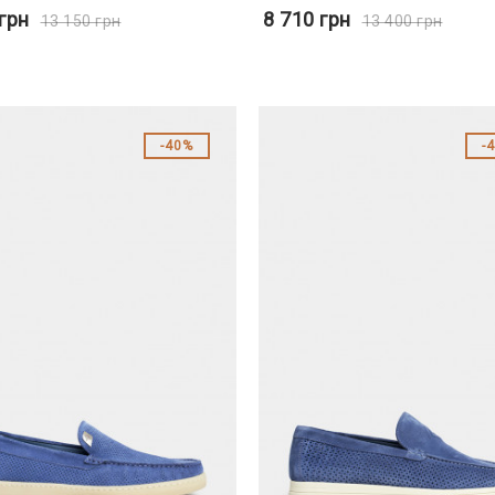
грн
8 710
грн
13 150
грн
13 400
грн
40%