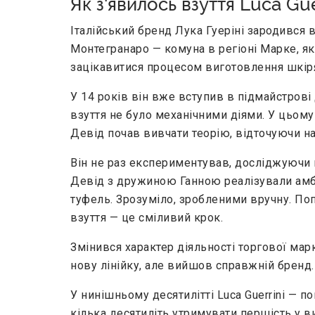
Як з'явилось взуття Luca Gue
Італійський бренд Лука Гуеріні зародився 
Монтегранаро — комуна в регіоні Марке, як
зацікавитися процесом виготовлення шкір
У 14 років він вже вступив в підмайстрові
взуття не було механічними діями. У цьому
Девід почав вивчати теорію, відточуючи на
Він не раз експериментував, досліджуючи п
Девід з дружиною Ганною реалізували амбі
туфель. Зрозуміло, зробленими вручну. Поп
взуття — це сміливий крок.
Змінився характер діяльності торгової марк
нову лінійку, але вийшов справжній бренд. 
У нинішньому десятилітті Luca Guerrini — п
кілька десятиліть утримувати першість у вир