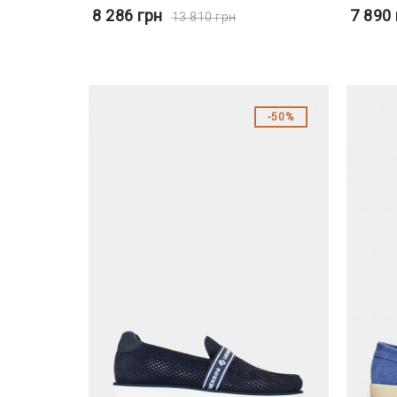
8 286
грн
7 890
13 810
грн
50%