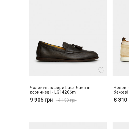
Чоловічі лофери Luca Guerrini
Чоловіч
коричневі - LG14206m
бежеві
9 905
грн
8 310
14 150
грн