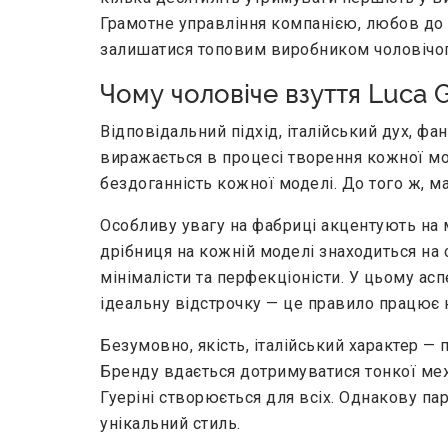
Грамотне управління компанією, любов до с
залишатися топовим виробником чоловічог
Чому чоловіче взуття Luca G
Відповідальний підхід, італійський дух, ф
виражається в процесі творення кожної мод
бездоганність кожної моделі. До того ж, ма
Особливу увагу на фабриці акцентують на 
дрібниця на кожній моделі знаходиться на с
мінімалісти та перфекціоністи. У цьому ас
ідеальну відстрочку — це правило працює н
Безумовно, якість, італійський характер — 
Бренду вдається дотримуватися тонкої ме
Гуеріні створюється для всіх. Однакову па
унікальний стиль.