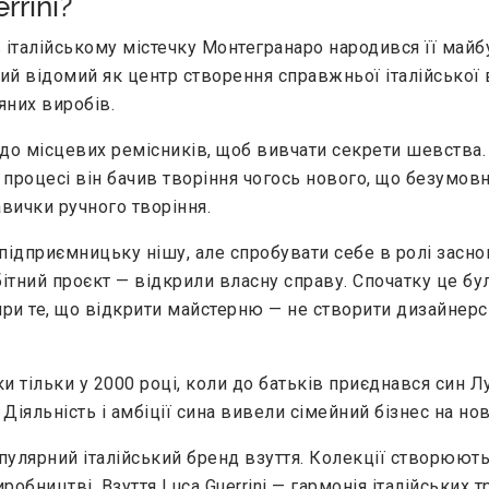
rrini?
в італійському містечку Монтегранаро народився її майбу
ий відомий як центр створення справжньої італійської 
яних виробів.
 до місцевих ремісників, щоб вивчати секрети шевства.
 процесі він бачив творіння чогось нового, що безумов
вички ручного творіння.
ідприємницьку нішу, але спробувати себе в ролі заснов
тний проєкт — відкрили власну справу. Спочатку це бу
ри те, що відкрити майстерню — не створити дизайнерсь
и тільки у 2000 році, коли до батьків приєднався син Л
Діяльність і амбіції сина вивели сімейний бізнес на но
опулярний італійський бренд взуття. Колекції створюютьс
обництві. Взуття Luca Guerrini — гармонія італійських т