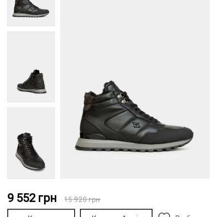
9 552
грн
15 920
грн