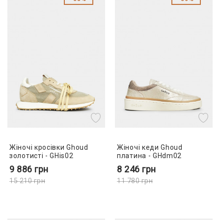
Жіночі кросівки Ghoud
Жіночі кеди Ghoud
золотисті - GHis02
платина - GHdm02
9 886
грн
8 246
грн
15 210
грн
11 780
грн