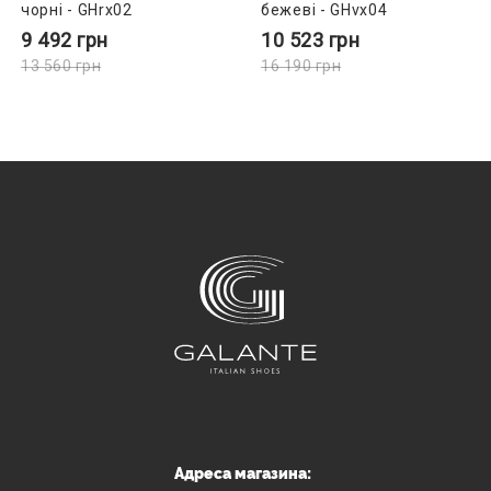
чорні - GHrx02
бежеві - GHvx04
9 492
грн
10 523
грн
13 560
грн
16 190
грн
Адреса магазина: