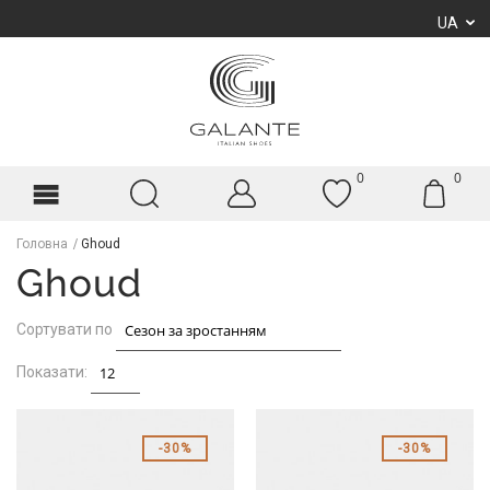
UA
0
0
Головна
Ghoud
Ghoud
Сортувати по
Показати:
30%
30%