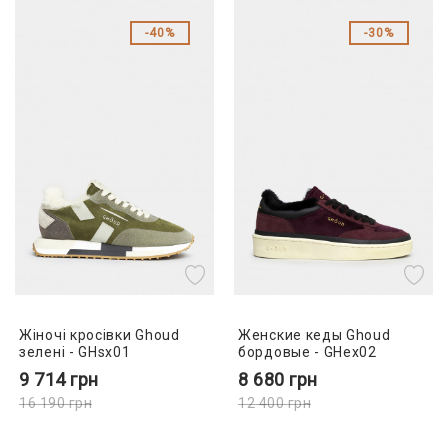
40%
30%
Жіночі кросівки Ghoud
Женские кеды Ghoud
зелені - GHsx01
бордовые - GHex02
9 714
грн
8 680
грн
16 190
грн
12 400
грн