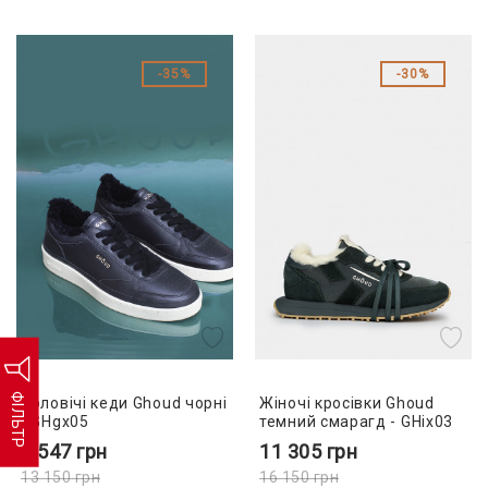
35%
30%
ФІЛЬТР
Чоловічі кеди Ghoud чорні
Жіночі кросівки Ghoud
- GHgx05
темний смарагд - GHix03
8 547
грн
11 305
грн
13 150
грн
16 150
грн