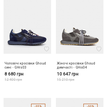
Чоловічі кросівки Ghoud
Жіночі кросівки Ghoud
сині - GHrs03
димчасті - GHis04
8 680
грн
10 647
грн
12 400
грн
15 210
грн
35%
30%