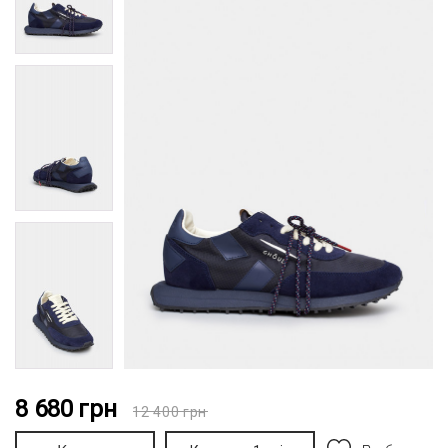
8 680
грн
12 400
грн