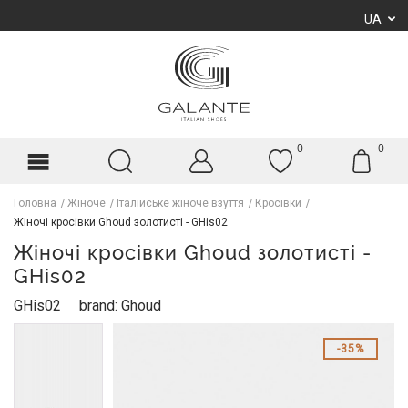
UA
0
0
Головна
Жіноче
Італійське жіноче взуття
Кросівки
Жіночі кросівки Ghoud золотисті - GHis02
Жіночі кросівки Ghoud золотисті -
GHis02
GHis02
brand: Ghoud
35%