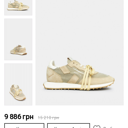
9 886
грн
15 210
грн