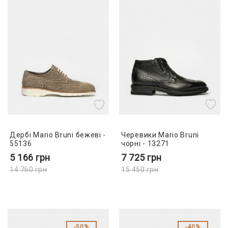
Черевики Mario Bruni
Дербі Mario Bruni бежеві -
чорні - 13271
55136
7 725
грн
5 166
грн
15 450
грн
14 760
грн
50%
40%