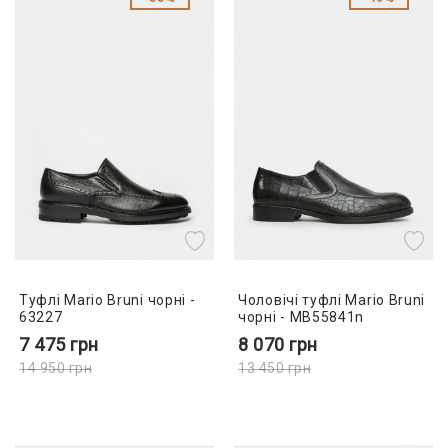
Туфлі Mario Bruni чорні -
Чоловічі туфлі Mario Bruni
63227
чорні - MB55841n
7 475
грн
8 070
грн
14 950
грн
13 450
грн