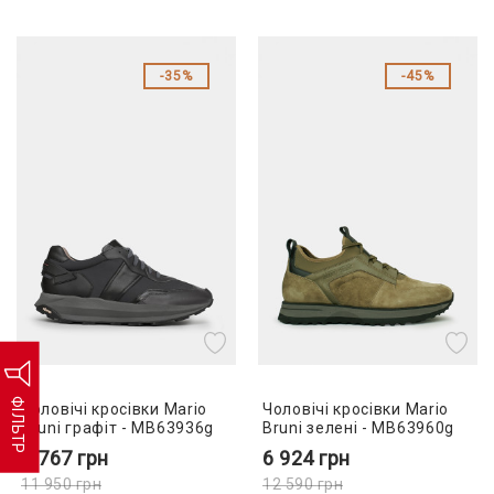
35%
45%
ФІЛЬТР
Чоловічі кросівки Mario
Чоловічі кросівки Mario
Bruni графіт - MB63936g
Bruni зелені - MB63960g
7 767
грн
6 924
грн
11 950
грн
12 590
грн