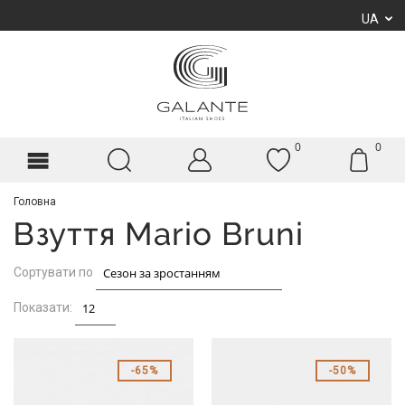
UA
0
0
Головна
Взуття Mario Bruni
Сортувати по
Показати:
65%
50%