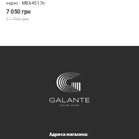
чорні - MB64517n
7 050
грн
11 750
грн
Адреса магазина: