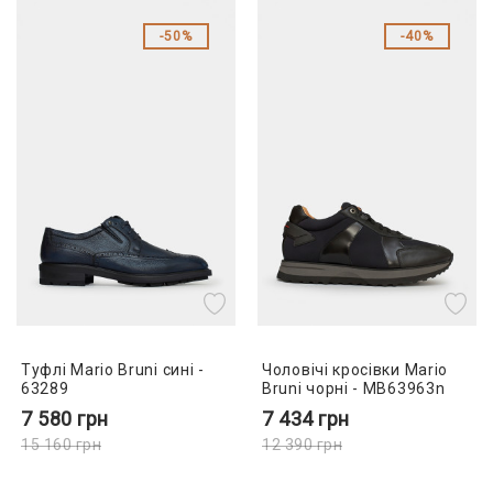
50%
40%
Туфлі Mario Bruni сині -
Чоловічі кросівки Mario
63289
Bruni чорні - MB63963n
7 580
грн
7 434
грн
15 160
грн
12 390
грн