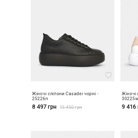
Жіночі сліпони Casadei чорні -
Жіночі 
25226n
30225
8 497
грн
9 416
15 450
грн