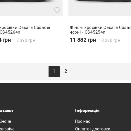
кросівки Cesare Casadei
Жіночі кросівки Cesare Casad
- CS45264n
чорні - CS45254n
4
грн
11 882
грн
18 390
грн
18 280
грн
1
2
аталог
Інформація
іноче
Про нас
оловіче
Оплата і доставка