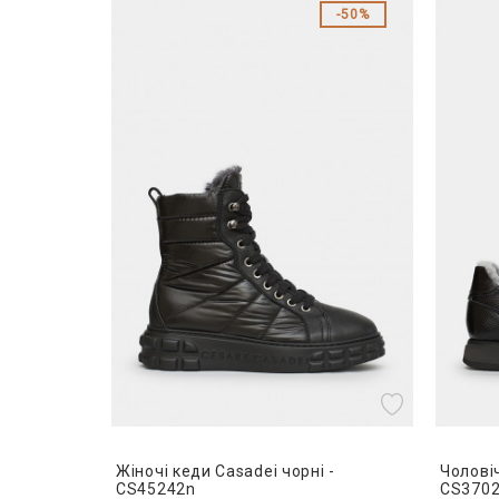
50%
Жіночі кеди Casadei чорні -
Чоловіч
CS45242n
CS370