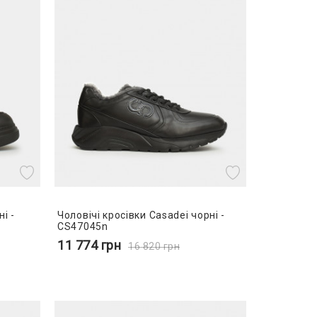
і -
Чоловічі кросівки Casadei чорні -
CS47045n
11 774
грн
16 820
грн