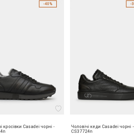
40%
і кросівки Casadei чорні -
Чоловічі кеди Casadei чорні 
24n
CS37724n