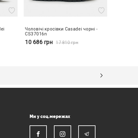
ei
Чоловічі кросівки Casadei чорні -
CS37016n
10 686
грн
17 810
грн
Ми у соц.мережах