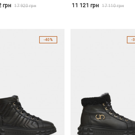
2
грн
11 121
грн
17 920
грн
17 110
грн
40%