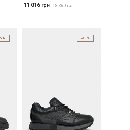
11 016
грн
18 360
грн
35%
40%