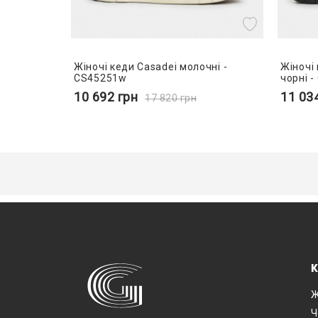
Жіночі кеди Casadei молочні -
Жіночі 
CS45251w
чорні 
10 692
грн
11 03
17 820
грн
К
Ж
Ч