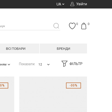
Увійти
UA
0
0
ВСІ ТОВАРИ
БРЕНДИ
ФІЛЬТР
Показати:
анням
12
60%
30%