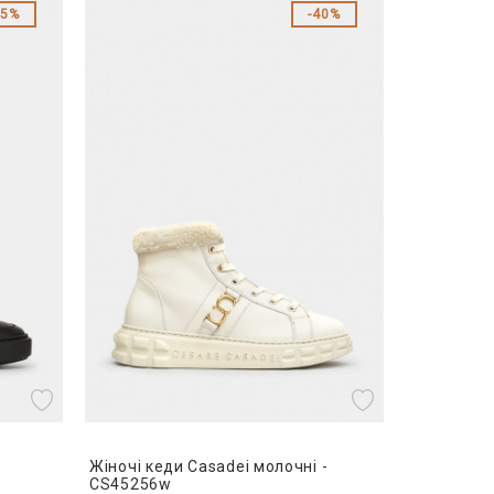
35%
40%
-
Жіночі кеди Casadei молочні -
CS45256w