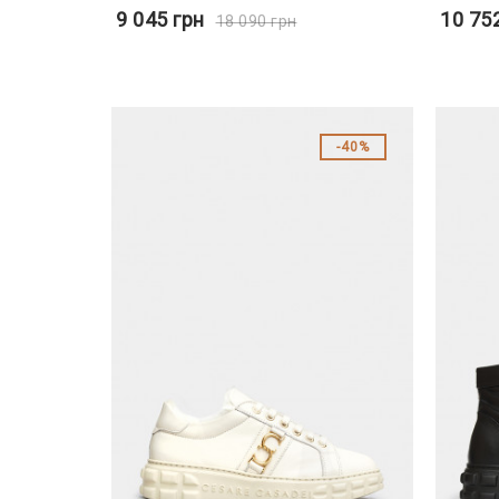
9 045
грн
10 75
18 090
грн
40%