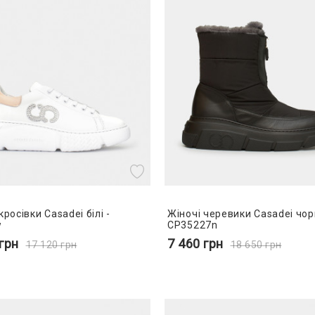
кросівки Casadei білі -
Жіночі черевики Casadei чорн
w
CP35227n
грн
7 460
грн
17 120
грн
18 650
грн