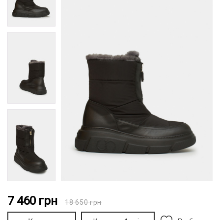
7 460
грн
18 650
грн