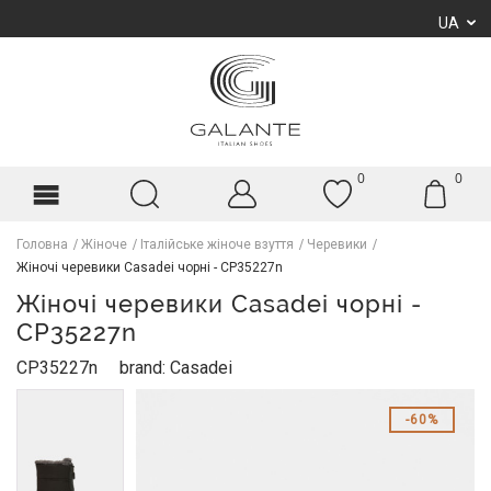
UA
0
0
Головна
Жіноче
Італійське жіноче взуття
Черевики
Жіночі черевики Casadei чорні - CP35227n
Жіночі черевики Casadei чорні -
CP35227n
CP35227n
brand: Casadei
60%