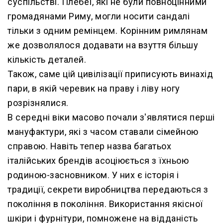
суспільстві. Плебеї, які не були повноцінними
громадянами Риму, могли носити сандалі
тільки з одним ремінцем. Корінним римлянам
же дозволялося додавати на взуття більшу
кількість деталей.
Також, саме цій цивілізації приписують винахід
пари, в якій черевик на праву і ліву ногу
розрізнялися.
В середні віки масово почали з'являтися перші
мануфактури, які з часом ставали сімейною
справою. Навіть тепер назва багатьох
італійських брендів асоціюється з їхньою
родиною-засновником. У них є історія і
традиції, секрети виробництва передаються з
покоління в покоління. Використання якісної
шкіри і фурнітури, помножене на відданість