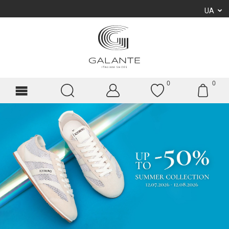
UA
0
0