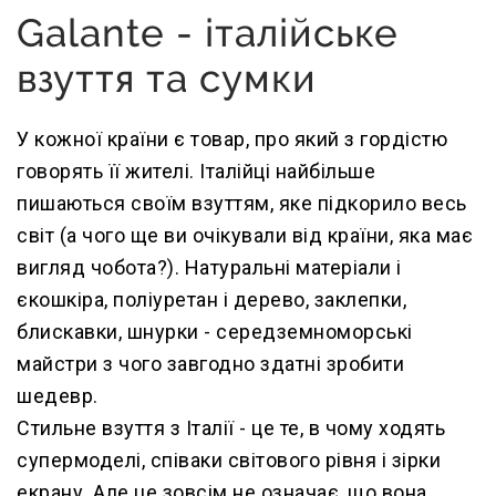
Galante - італійське
взуття та сумки
У кожної країни є товар, про який з гордістю
говорять її жителі. Італійці найбільше
пишаються своїм взуттям, яке підкорило весь
світ (а чого ще ви очікували від країни, яка має
вигляд чобота?). Натуральні матеріали і
єкошкіра, поліуретан і дерево, заклепки,
блискавки, шнурки - середземноморські
майстри з чого завгодно здатні зробити
шедевр.
Стильне взуття з Італії - це те, в чому ходять
супермоделі, співаки світового рівня і зірки
екрану. Але це зовсім не означає, що вона