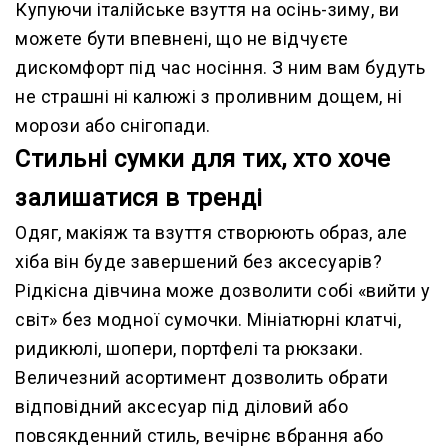
Купуючи італійське взуття на осінь-зиму, ви
можете бути впевнені, що не відчуєте
дискомфорт під час носіння. З ним вам будуть
не страшні ні калюжі з проливним дощем, ні
морози або снігопади.
Стильні сумки для тих, хто хоче
залишатися в тренді
Одяг, макіяж та взуття створюють образ, але
хіба він буде завершений без аксесуарів?
Рідкісна дівчина може дозволити собі «вийти у
світ» без модної сумочки. Мініатюрні клатчі,
ридикюлі, шопери, портфелі та рюкзаки.
Величезний асортимент дозволить обрати
відповідний аксесуар під діловий або
повсякденний стиль, вечірнє вбрання або