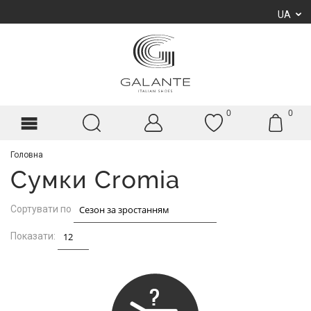
UA
0
0
Головна
Сумки Cromia
Сортувати по
Показати: