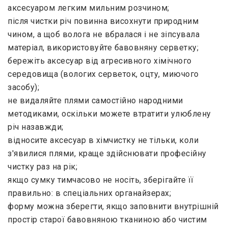
аксесуаром легким мильним розчином;
після чистки річ повинна висохнути природним
чином, а щоб волога не вбралася і не зіпсувала
матеріал, використовуйте бавовняну серветку;
бережіть аксесуар від агресивного хімічного
середовища (вологих серветок, оцту, миючого
засобу);
не видаляйте плями самостійно народними
методиками, оскільки можете втратити улюблену
річ назавжди;
відносите аксесуар в хімчистку не тільки, коли
з'явилися плями, краще здійснювати професійну
чистку раз на рік;
якщо сумку тимчасово не носіть, зберігайте її
правильно: в спеціальних органайзерах;
форму можна зберегти, якщо заповнити внутрішній
простір старої бавовняною тканиною або чистим