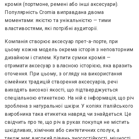
кромія (портмоне, ремені або інші аксесуари).
Популярність Cromia виправдана двома
моментами: якістю та унікальністю — тими
властивостями, які потрібні аудиторії.
Компанія створює аксесуар прет-а-порте, при
цьому кожна модель окрема історія з неповторним
дизайном і стилем. Купити сумки кромія —
отримати аксесуар з власною історією, яка вразить
оточення. При цьому, з огляду на використання
сімейних традицій створення аксесуарів, речі
виходять високої якості, що підтверджується
спеціальною етикеткою. На ній є інформація, що річ
зроблена з натуральної шкіри. У копіях італійського
виробника така етикетка навряд чи знайдеться. Це
свідчить про те, що річ в руках покупця не містить
шкідливих, хімічних або синтетичних сполук, а
також має високий рівень зносостійкості, міцності,