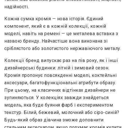
надійності.
Кожна сумка кромія — нова історія. Єдиний
компонент, який є в кожній колекції, кожній
моделі, навіть на ремені — це металева вставка з
назвою бренду. Найчастіше вона виконана зі
сріблястого або золотистого нержавіючого металу.
Колекції бренд випускає раз на пів року, як і інші
дизайнерські будинки: літній і зимовий сезон.
Кромія пропонує повсякденні моделі, коктейльні
аксесуари, багатофункціональні атрибути образу.
При цьому, на класичних відтінках дизайнери не
зупиняються. У колекціях завжди знайдеться
модель, яка буде буяння фарб і експериментом
текстур. Білий, бежевий, молочний або сіро-синій?
Будь-який образ дівчина зможе доповнити
стильним аксесуаром, якщо подумає кромія купити.