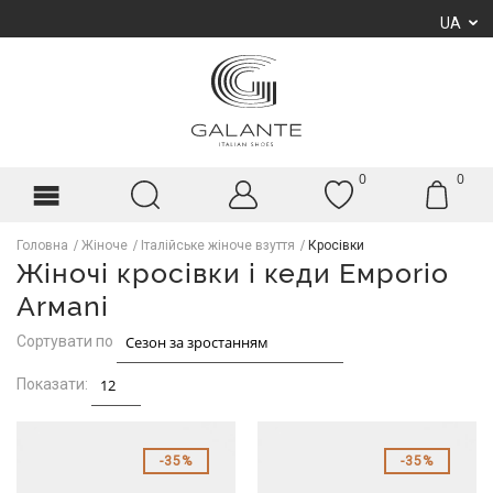
UA
0
0
Головна
Жіноче
Італійське жіноче взуття
Кросівки
Жіночі кросівки і кеди Емpоriо
Аrмаni
Сортувати по
Показати:
35%
35%