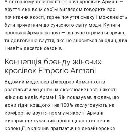
У поточному десятилітті жіночі кросівки Армані —
взуття, яке всім своїм виглядом говорить про
почитання якості, гарне почуття смаку і можливість
бути причетним до сучасного світу моди. Купити
кросівки Армані жіночі — означає отримати зручне
та довговічне взуття, яке не зноситься за один, два
і навіть десяток сезонів.
Концепція бренду жіночих
кросівок Emporio Armani
Відомий модельєр Джорджо Армані хотів
розставити акценти на ексклюзивності і якості
жіночих кедів Армані. Він показував людям, що
вони гідні кращого і на 100% заслуговують на
комфортне взуття преміум якості. Армані
використав сучасний підхід щодо створення
колекції, включив прагматичне дизайнерське