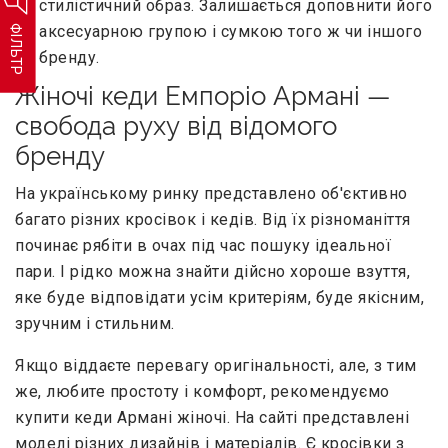
стилістичний образ. Залишається доповнити його
аксесуарною групою і сумкою того ж чи іншого
ФІЛЬТР
бренду.
Жіночі кеди Емпоріо Армані —
свобода руху від відомого
бренду
На українському ринку представлено об'єктивно
багато різних кросівок і кедів. Від їх різноманіття
починає рябіти в очах під час пошуку ідеальної
пари. І рідко можна знайти дійсно хороше взуття,
яке буде відповідати усім критеріям, буде якісним,
зручним і стильним.
Якщо віддаєте перевагу оригінальності, але, з тим
же, любите простоту і комфорт, рекомендуємо
купити кеди Армані жіночі. На сайті представлені
моделі різних дизайнів і матеріалів. Є кросівки з