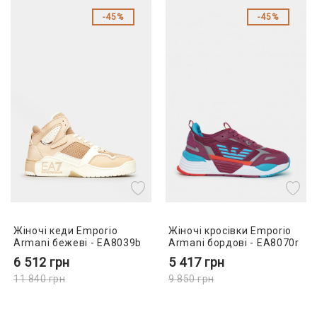
45%
45%
Жіночі кеди Emporio
Жіночі кросівки Emporio
Armani бежеві - EA8039b
Armani бордові - EA8070r
6 512
грн
5 417
грн
11 840
грн
9 850
грн