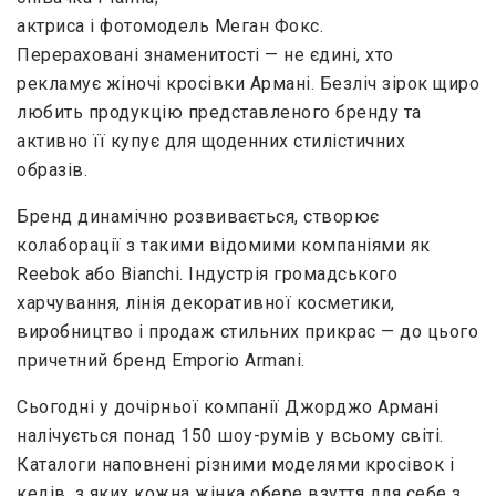
актриса і фотомодель Меган Фокс.
Перераховані знаменитості — не єдині, хто
рекламує жіночі кросівки Армані. Безліч зірок щиро
любить продукцію представленого бренду та
активно її купує для щоденних стилістичних
образів.
Бренд динамічно розвивається, створює
колаборації з такими відомими компаніями як
Reebok або Bianchi. Індустрія громадського
харчування, лінія декоративної косметики,
виробництво і продаж стильних прикрас — до цього
причетний бренд Emporio Armani.
Сьогодні у дочірньої компанії Джорджо Армані
налічується понад 150 шоу-румів у всьому світі.
Каталоги наповнені різними моделями кросівок і
кедів, з яких кожна жінка обере взуття для себе з