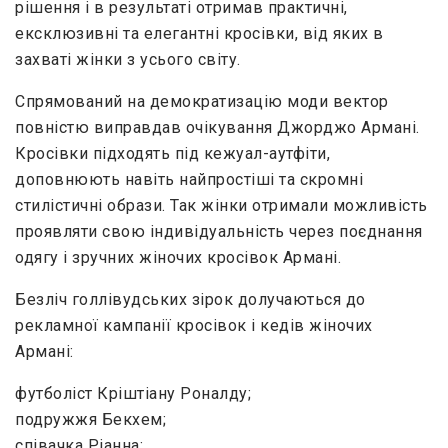
рішення і в результаті отримав практичні,
ексклюзивні та елегантні кросівки, від яких в
захваті жінки з усього світу.
Спрямований на демократизацію моди вектор
повністю виправдав очікування Джорджо Армані.
Кросівки підходять під кежуал-аутфіти,
доповнюють навіть найпростіші та скромні
стилістичні образи. Так жінки отримали можливість
проявляти свою індивідуальність через поєднання
одягу і зручних жіночих кросівок Армані.
Безліч голлівудських зірок долучаються до
рекламної кампанії кросівок і кедів жіночих
Армані:
футболіст Кріштіану Роналду;
подружжя Бекхем;
співачка Ріанна;