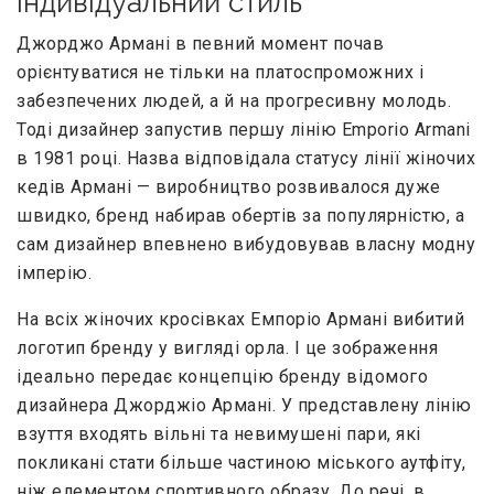
індивідуальний стиль
Джорджо Армані в певний момент почав
орієнтуватися не тільки на платоспроможних і
забезпечених людей, а й на прогресивну молодь.
Тоді дизайнер запустив першу лінію Emporio Armani
в 1981 році. Назва відповідала статусу лінії жіночих
кедів Армані — виробництво розвивалося дуже
швидко, бренд набирав обертів за популярністю, а
сам дизайнер впевнено вибудовував власну модну
імперію.
На всіх жіночих кросівках Емпоріо Армані вибитий
логотип бренду у вигляді орла. І це зображення
ідеально передає концепцію бренду відомого
дизайнера Джорджіо Армані. У представлену лінію
взуття входять вільні та невимушені пари, які
покликані стати більше частиною міського аутфіту,
ніж елементом спортивного образу. До речі, в