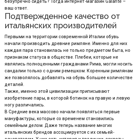
безупречно сидеть? Тогда интернет-магазин Galante –
ваш ответ.
Подтвержденное качество от
итальянских производителей
Первыми на территории современной Италии обувь
начали производить древние римляне. Именно для них
каждая пара становилась не только предметом быта, но
признаком статуса в обществе. Плебеи, которые не
являлись полноценными гражданами Рима, могли носить
сандалии только с одним ремешком. Коренным римлянам
же позволялось добавлять на обувь большее количестве
деталей.
Также, именно этой цивилизации приписывают
изобретение пары, в которой ботинок на правую и левую
ногу различались.
В Средние века массово начали появляться первые
мануфактуры, которые со временем становились
семейным делом. Даже теперь название многих
итальянских брендов ассоциируется с их семьей-
основателем. У них есть история и традиции, секреты