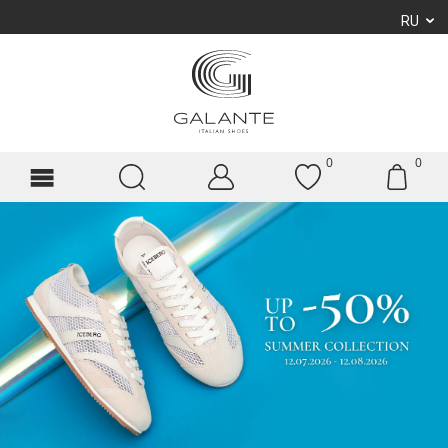
RU
0
0