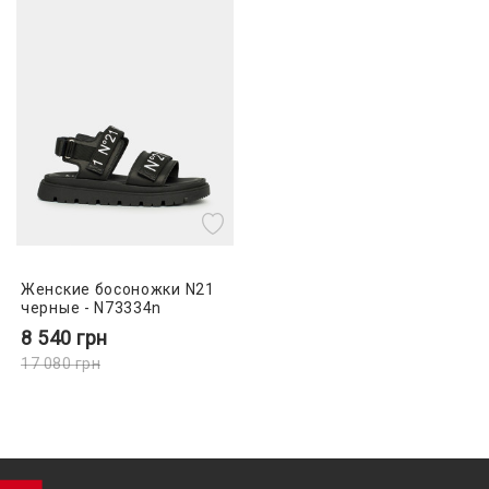
Женские босоножки N21
черные - N73334n
8 540
грн
17 080
грн