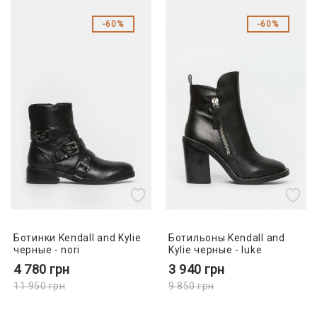
60%
60%
Ботинки Kendall and Kylie
Ботильоны Kendall and
черные - nori
Kylie черные - luke
4 780
грн
3 940
грн
11 950
грн
9 850
грн