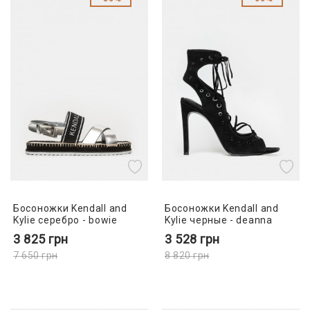
Босоножки Kendall and
Босоножки Kendall and
Kylie серебро - bowie
Kylie черные - deanna
3 825
грн
3 528
грн
7 650
грн
8 820
грн