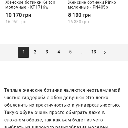
Женские ботинки Kelton
Женские ботинки Pinko
молочные - KT1716w
молочные - PN405b
10 170
грн
8 190
грн
16 950
грн
16 380
грн
1
2
3
4
5
...
13
Теплые женские ботинки являются неотъемлемой
частью гардероба любой девушки. Это легко
объяснить их практичностью и универсальностью.
Такую обувь очень просто обыграть даже в
сложном образе, так как вам будет из чего
выбрать из широкого разнообразия моделей.