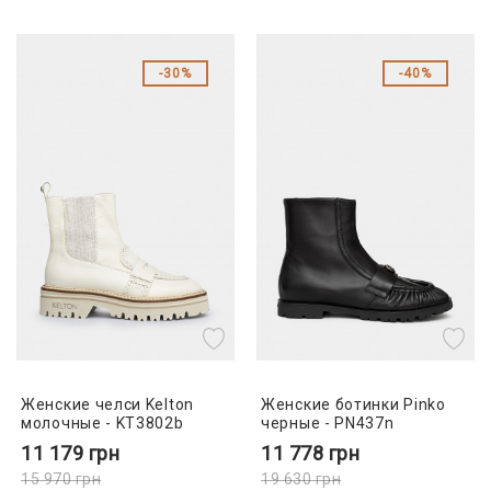
30%
40%
Женские челси Kelton
Женские ботинки Pinko
молочные - KT3802b
черные - PN437n
11 179
грн
11 778
грн
15 970
грн
19 630
грн