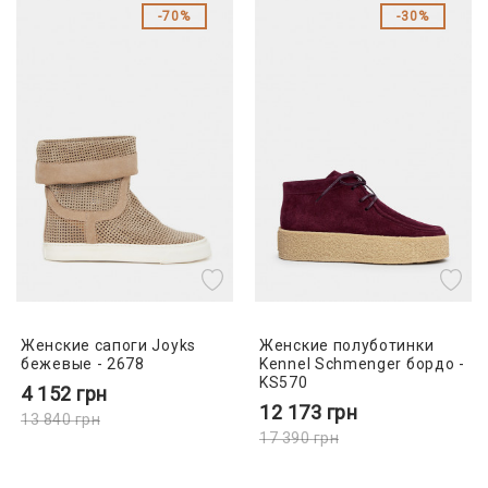
70%
30%
Женские сапоги Joyks
Женские полуботинки
бежевые - 2678
Kennel Schmenger бордо -
KS570
4 152
грн
12 173
грн
13 840
грн
17 390
грн