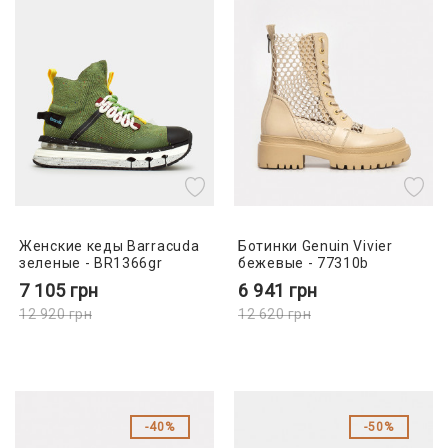
Женские кеды Barracuda
Ботинки Genuin Vivier
зеленые - BR1366gr
бежевые - 77310b
7 105
грн
6 941
грн
12 920
грн
12 620
грн
40%
50%