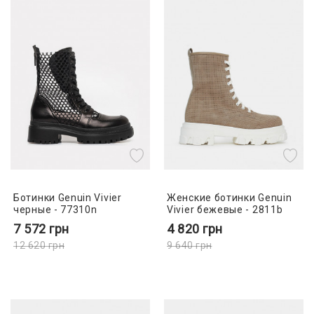
Ботинки Genuin Vivier
Женские ботинки Genuin
черные - 77310n
Vivier бежевые - 2811b
7 572
грн
4 820
грн
12 620
грн
9 640
грн