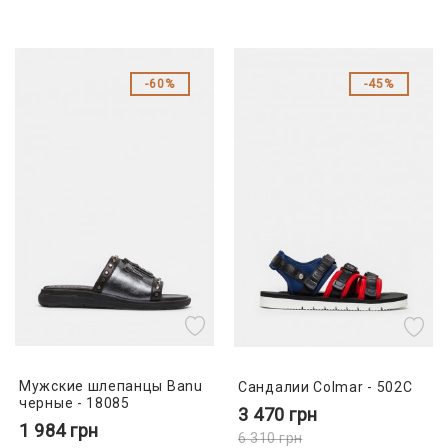
60%
45%
Мужские шлепанцы Banu
Сандалии Colmar - 502C
черные - 18085
3 470
грн
1 984
грн
6 310
грн