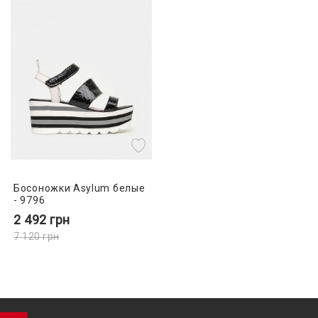
Босоножки Asylum белые
- 9796
2 492
грн
7 120
грн