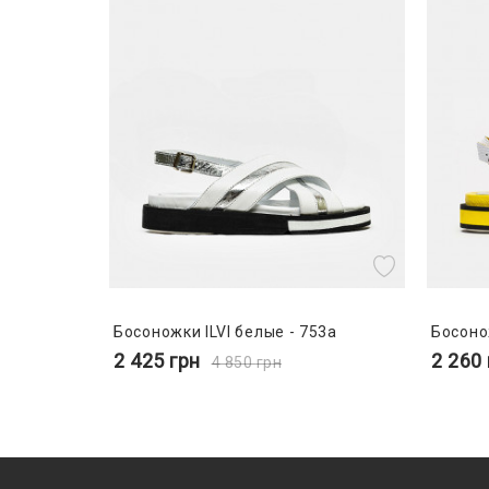
Босоножки ILVI белые - 753a
Босоно
2 425
грн
2 260
4 850
грн