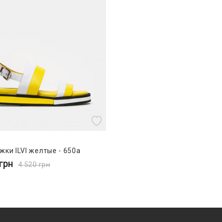
жки ILVI желтые - 650a
грн
4 520
грн