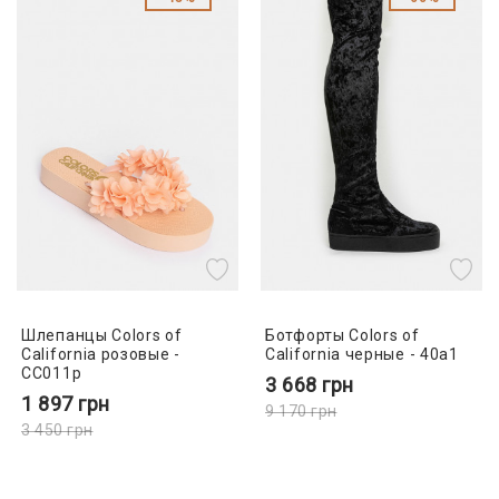
Шлепанцы Colors of
Ботфорты Colors of
California розовые -
California черные - 40a1
CC011p
3 668
грн
1 897
грн
9 170
грн
3 450
грн