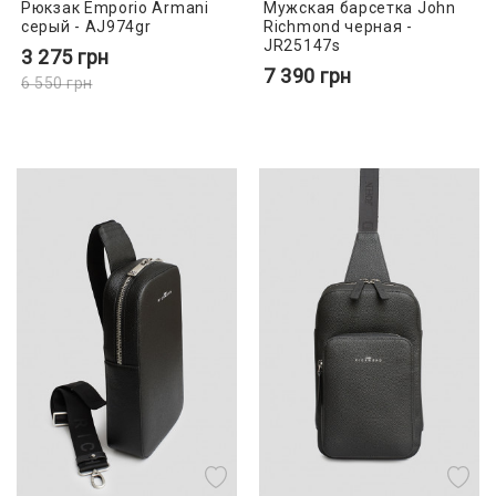
Рюкзак Emporio Armani
Мужская барсетка John
серый - AJ974gr
Richmond черная -
JR25147s
3 275
грн
7 390
грн
6 550
грн