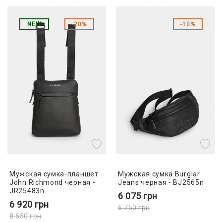
NEW
20%
10%
Мужская сумка-планшет
Мужская сумка Burglar
John Richmond черная -
Jeans черная - BJ2565n
JR25483n
6 075
грн
6 920
грн
6 750
грн
8 650
грн