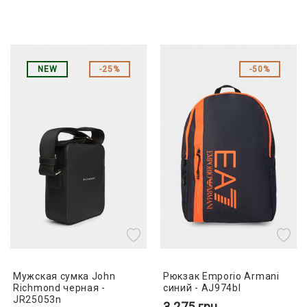
NEW
25%
50%
Мужская сумка John
Рюкзак Emporio Armani
Richmond черная -
синий - AJ974bl
JR25053n
3 275
грн