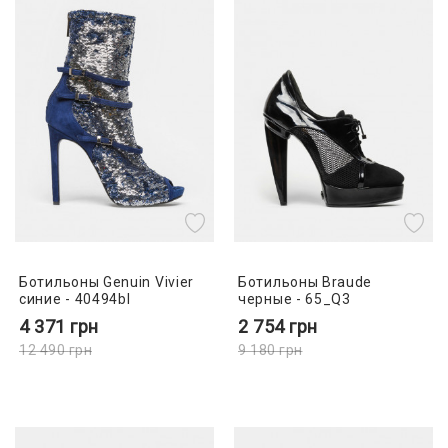
Ботильоны Genuin Vivier
Ботильоны Braude
синие - 40494bl
черные - 65_Q3
4 371
грн
2 754
грн
12 490
грн
9 180
грн