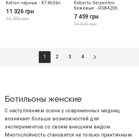
Kelton черные - KT4606n
Roberto Serpentini
бежевые - RS8420b
11 326
грн
7 459
грн
16 180
грн
14 920
грн
1
2
3
4
Ботильоны женские
С наступлением осени у современных модниц
возникает больше возможностей для
экспериментов со своим внешним видом.
Многослойность становится не только практичным