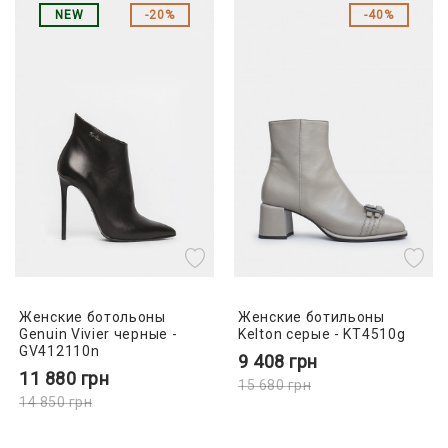
NEW
20%
40%
Женские ботольоны
Женские ботильоны
Genuin Vivier черные -
Kelton серые - KT4510g
GV412110n
9 408
грн
11 880
грн
15 680
грн
14 850
грн