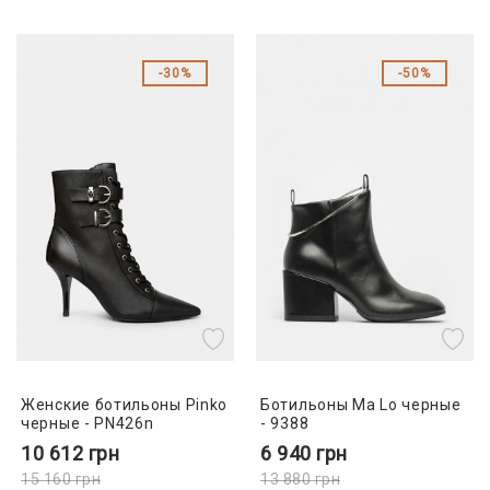
30%
50%
Женские ботильоны Pinko
Ботильоны Ma Lo черные
черные - PN426n
- 9388
10 612
грн
6 940
грн
15 160
грн
13 880
грн