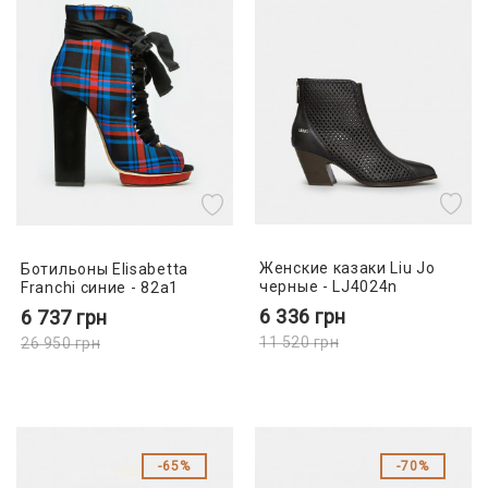
Женские казаки Liu Jo
Ботильоны Elisabetta
черные - LJ4024n
Franchi синие - 82a1
6 336
грн
6 737
грн
11 520
грн
26 950
грн
65%
70%