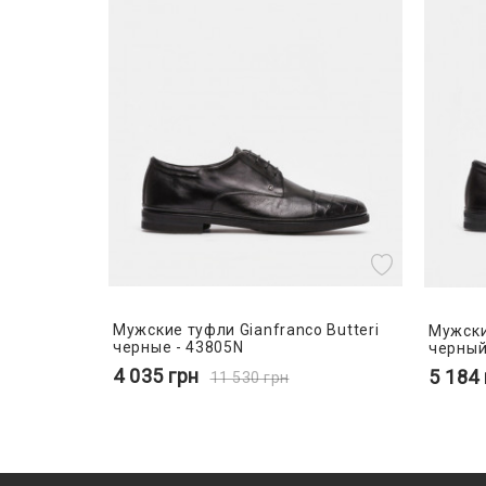
Мужские туфли Gianfranco Butteri
Мужски
черные - 43805N
черный
4 035
грн
5 184
11 530
грн