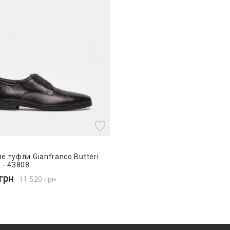
е туфли Gianfranco Butteri
 - 43808
грн
11 520
грн